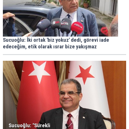
Sucuoğlu: İki ortak 'biz yokuz' dedi, görevi iade
edeceğim, etik olarak ısrar bize yakışmaz
Sucuoğlu: "Sürekli