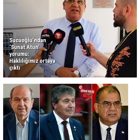
Sucuoğlu’ndan
‘Sunat Atun’
yorumu:
Haklılığımız ortaya
çıktı