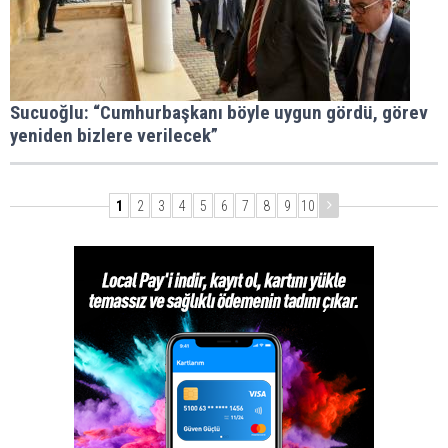
Sucuoğlu: “Cumhurbaşkanı böyle uygun gördü, görev
yeniden bizlere verilecek”
1
2
3
4
5
6
7
8
9
10