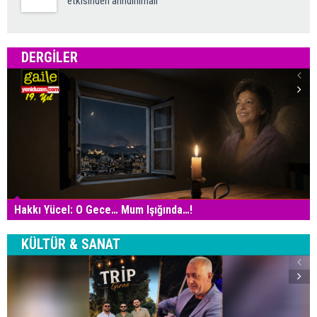
etkisinden arındırılmalı”
DERGILER
Hakkı Yücel: O Gece… Mum Işığında…!
KÜLTÜR & SANAT