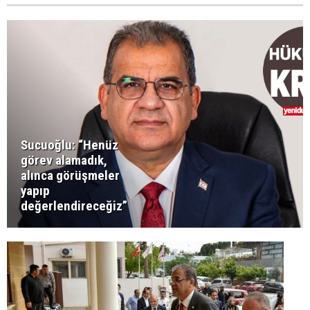
Sucuoğlu: “Henüz
görev alamadık,
alınca görüşmeler
yapıp
değerlendireceğiz”