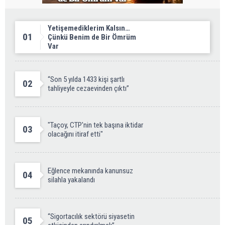
Yetişemediklerim Kalsın…
01
Çünkü Benim de Bir Ömrüm
Var
“Son 5 yılda 1433 kişi şartlı
02
tahliyeyle cezaevinden çıktı”
"Taçoy, CTP'nin tek başına iktidar
03
olacağını itiraf etti"
Eğlence mekanında kanunsuz
04
silahla yakalandı
“Sigortacılık sektörü siyasetin
05