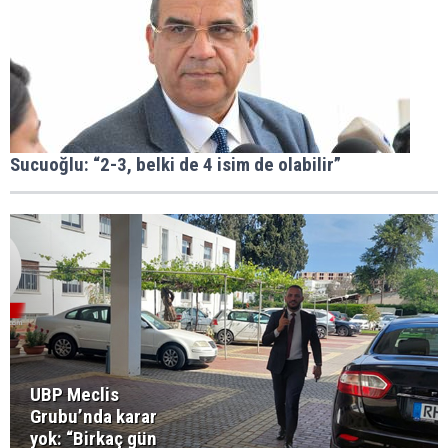
Sucuoğlu: “2-3, belki de 4 isim de olabilir”
UBP Meclis
Grubu’nda karar
yok: “Birkaç gün