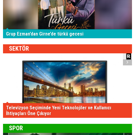
Grup Ezman’dan Girne’de türkü gecesi
SEKTÖR
Televizyon Seçiminde Yeni Teknolojiler ve Kullanıcı
İhtiyaçları Öne Çıkıyor
SPOR