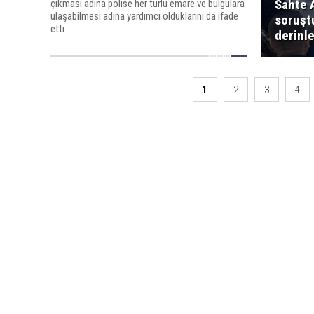
Sahte 
çıkması adına polise her türlü emare ve bulgulara
ulaşabilmesi adına yardımcı olduklarını da ifade
soruşt
etti.
derinle
1
2
3
4