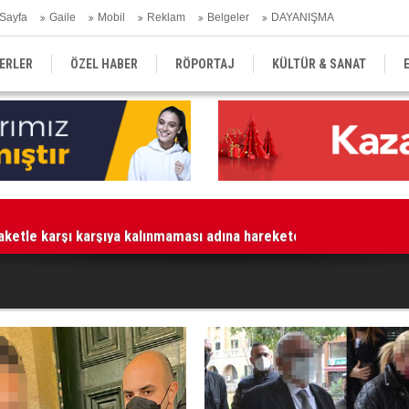
Sayfa
Gaile
Mobil
Reklam
Belgeler
DAYANIŞMA
ERLER
ÖZEL HABER
RÖPORTAJ
KÜLTÜR & SANAT
EĞİTİM
YEREL YÖNETİM
DERGİLER
SEKTÖR
aketle karşı karşıya kalınmaması adına harekete geçtik
MA