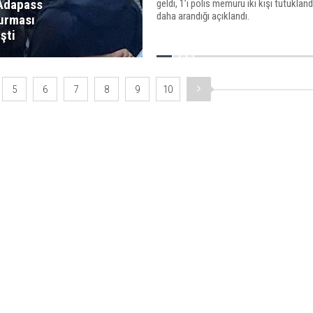
Adapass
geldi, 1’i polis memuru iki kişi tutuklandı
daha arandığı açıklandı.
urması
şti
5
6
7
8
9
10