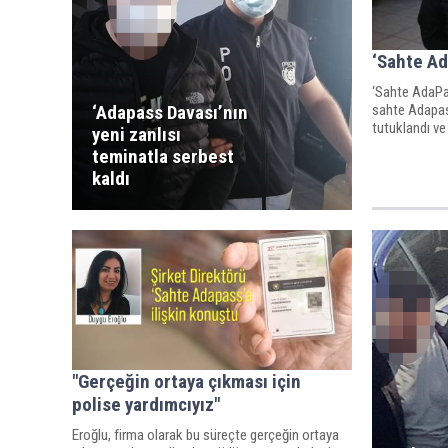
‘Sahte Ad
‘Sahte AdaPa
sahte Adapass
‘Adapass Davası’nın
tutuklandı v
yeni zanlısı
teminatla serbest
kaldı
"Gerçeğin ortaya çıkması için
polise yardımcıyız"
Eroğlu, firma olarak bu süreçte gerçeğin ortaya