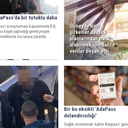
aPass’da bir tutuklu daha
Güneyde bazı
ss’ soruşturması kapsamında B.B,
 kaydı yaptırdığı gerekçesiyle
şirketler destek
e mahkeme huzuruna çıkarıldı.
planlarından para
alabilmek için sahte
veriler beyan etti
Bir bu eksikti ‘AdaPass
dolandırıcılığı’
Sağlık sisteminde ‘sahte Adapass’ gü