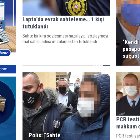
Lapta’da evrak sahteleme… 1 kişi
tutuklandı
Sahte bir kira sözleşmesi hazırlayıp, sözleşmeyi
“Kendi
mal sahibi adına imzalamaktan tutuklandı.
pasapo
suçüst
PCR testi
mahkum 
Polis: “Sahte
PCR testi sa