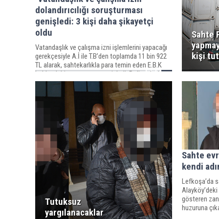
dolandırıcılığı soruşturması
genişledi: 3 kişi daha şikayetçi
oldu
Sahte P
yapmay
Vatandaşlık ve çalışma izni işlemlerini yapacağı
kişi tu
gerekçesiyle A.İ ile T.B’den toplamda 11 bin 922
TL alarak, sahtekarlıkla para temin eden E.B.K
hakkındaki soruşturma genişledi. Polis, olayla
ilgili 3 kişinin daha şikayette bulunduğunu
açıkladı.
Sahte evr
kendi adı
Lefkoşa’da s
Alayköy’deki 
gösteren zan
Tutuksuz
huzuruna çıkar
yargılanacaklar