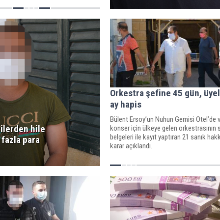
Orkestra şefine 45 gün, üye
ay hapis
Bülent Ersoy’un Nuhun Gemisi Otel’de 
ilerden hile
konser için ülkeye gelen orkestrasının
belgeleri ile kayıt yaptıran 21 sanık hak
 fazla para
karar açıklandı.