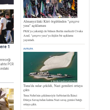
lere 1
vereceği
 sahte PCR
kındaki