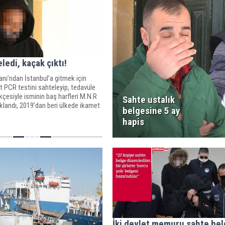
ledi, kaçak çıktı!
nı’ndan İstanbul’a gitmek için
t PCR testini sahteleyip, tedavüle
çesiyle isminin baş harfleri M.N.R
Sahte ustalık
uklandı, 2019’dan beri ülkede ikamet
belgesine 5 ay
ğını belirledi.
hapis
İki devlet memuru sahte be