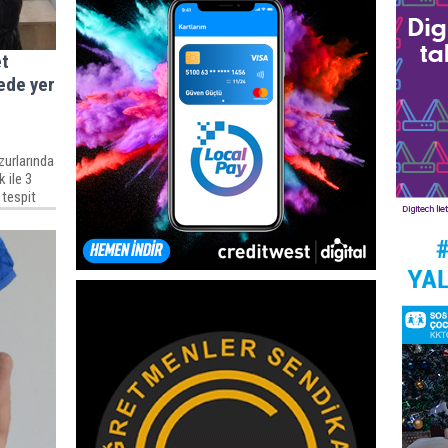
et
ede yer
zurlarında
 ile 3
 tespit
hkemeye