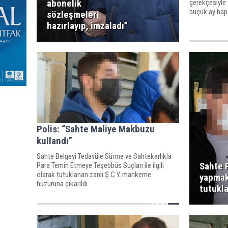
abonelik
gerekçesiyle
buçuk ay hap
sözleşmeleri
hazırlayıp, imzaladı”
Polis: “Sahte Maliye Makbuzu
kullandı”
Sahte Belgeyi Tedavüle Sürme ve Sahtekarlıkla
Sahte P
Para Temin Etmeye Teşebbüs Suçları ile ilgili
olarak tutuklanan zanlı Ş.C.Y. mahkeme
yapmak
huzuruna çıkarıldı.
tutukla