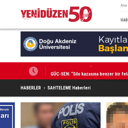
Ana 
HAB
GÜÇ-SEN: “Silo kazasına benzer bir fel
HABERLER
SAHTELEME Haberleri