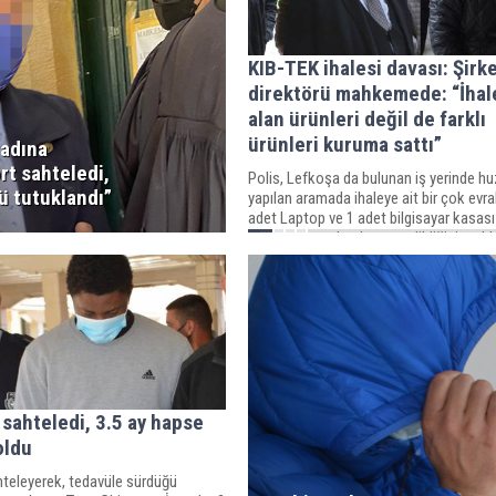
KIB-TEK ihalesi davası: Şirk
direktörü mahkemede: “İhal
alan ürünleri değil de farklı
ürünleri kuruma sattı”
 adına
rt sahteledi,
Polis, Lefkoşa da bulunan iş yerinde hu
ü tutuklandı”
yapılan aramada ihaleye ait bir çok evrak
adet Laptop ve 1 adet bilgisayar kasası
edilip emare olarak zapt edildiğini ma
aktardı.
 sahteledi, 3.5 ay hapse
oldu
hteleyerek, tedavüle sürdüğü