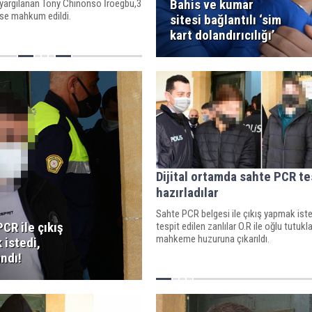
Bahis ve kumar
 yargılanan Tony Chinonso İroegbu,3
se mahkum edildi.
sitesi bağlantılı ‘sim
kart dolandırıcılığı’
Dijital ortamda sahte PCR te
hazırladılar
Sahte PCR belgesi ile çıkış yapmak ist
CR ile çıkış
tespit edilen zanlılar O.R ile oğlu tutuk
mahkeme huzuruna çıkarıldı.
 istedi,
ndı!