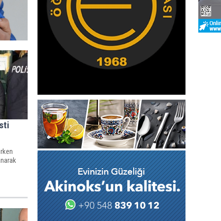
sti
erken
lanarak