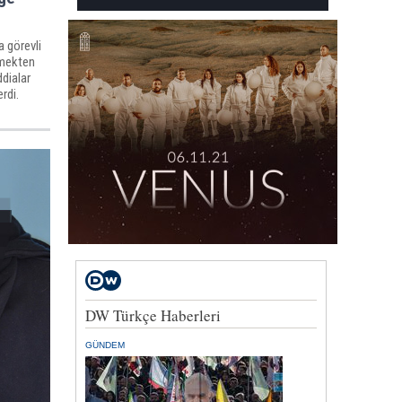
a görevli
emekten
ddialar
rdi.