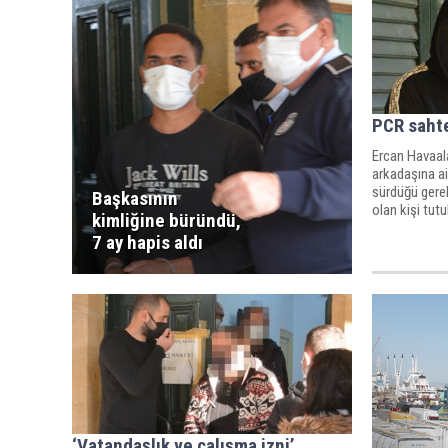
PCR sahte
Ercan Havaala
arkadaşına ai
sürdüğü gerek
Başkasının
olan kişi tut
kimliğine büründü,
izinsiz yaşadı
7 ay hapis aldı
‘Vatandaşlık ve çalışma izni’