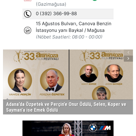
Adana’da Özpetek ve Perçin’e Onur Ödülü, Selen, Koper ve
Sayman’a ise Emek Ödülü