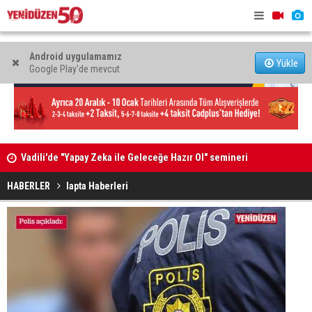
Android uygulamamız
Yükle
Google Play'de mevcut
Vadili'de "Yapay Zeka ile Geleceğe Hazır Ol" semineri
“Ekonomi v
düzenlendi
yönetilece
HABERLER
lapta Haberleri