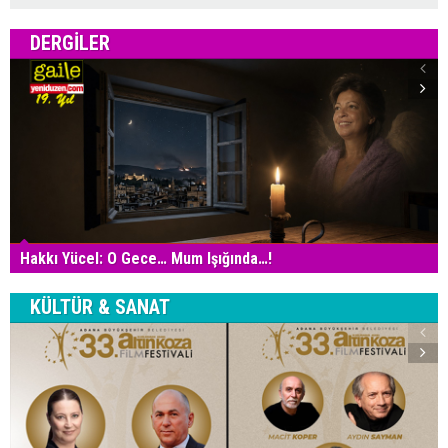
DERGILER
Hakkı Yücel: O Gece… Mum Işığında…!
KÜLTÜR & SANAT