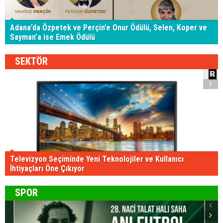
Adana’da Özpetek ve Perçin’e Onur Ödülü, Selen, Koper ve
Sayman’a ise Emek Ödülü
SEKTÖR
Televizyon Seçiminde Yeni Teknolojiler ve Kullanıcı
İhtiyaçları Öne Çıkıyor
SPOR