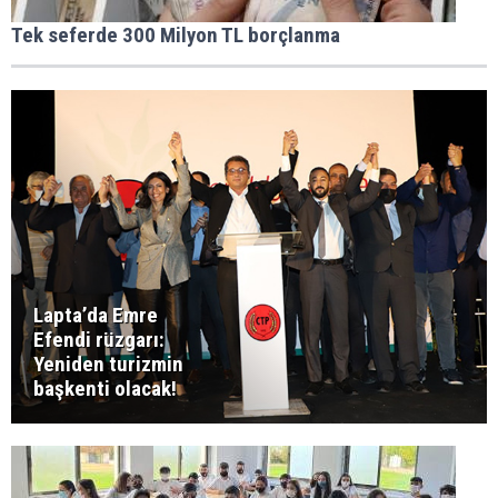
Tek seferde 300 Milyon TL borçlanma
Lapta’da Emre
Efendi rüzgarı:
Yeniden turizmin
başkenti olacak!