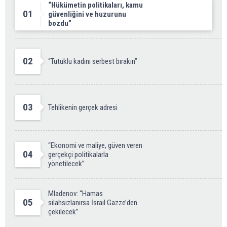
“Hükümetin politikaları, kamu
01
güvenliğini ve huzurunu
bozdu”
02
“Tutuklu kadını serbest bırakın”
03
Tehlikenin gerçek adresi
“Ekonomi ve maliye, güven veren
04
gerçekçi politikalarla
yönetilecek”
Mladenov: “Hamas
05
silahsızlanırsa İsrail Gazze’den
çekilecek”