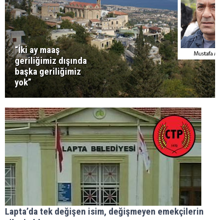
“İki ay maaş
geriliğimiz dışında
başka geriliğimiz
yok”
Lapta’da tek değişen isim, değişmeyen emekçilerin