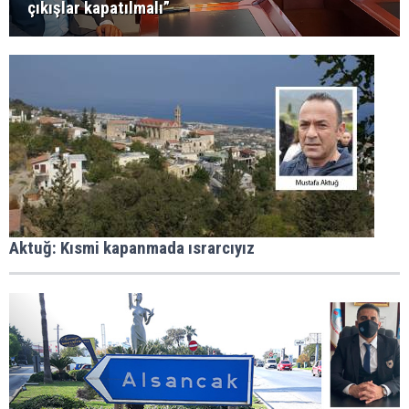
çıkışlar kapatılmalı”
Aktuğ: Kısmi kapanmada ısrarcıyız