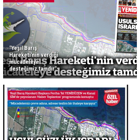
"Yeşil Barış
Hareketi'nin verdiği
mücadeleye
desteğimiz tamdır"