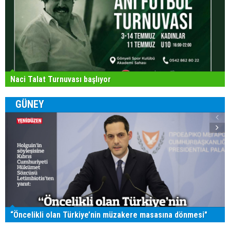
Naci Talat Turnuvası başlıyor
GÜNEY
“Öncelikli olan Türkiye’nin müzakere masasına dönmesi"