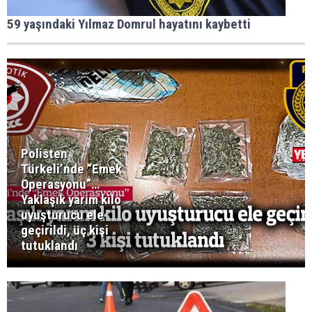
59 yaşındaki Yılmaz Domrul hayatını kaybetti
Polisten
Türkeli’nde “Emek
Operasyonu”…
Yaklaşık yarım kilo
uyuşturucu ele
geçirildi, üç kişi
tutuklandı