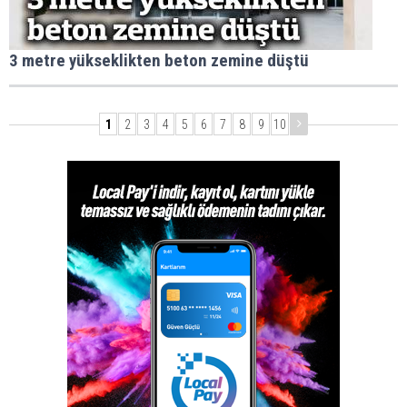
3 metre yükseklikten beton zemine düştü
1
2
3
4
5
6
7
8
9
10