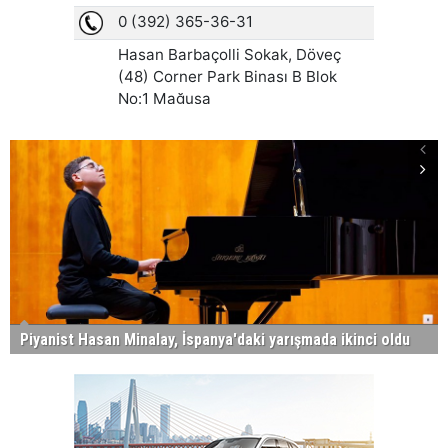
Piyanist Hasan Minalay, İspanya'daki yarışmada ikinci oldu