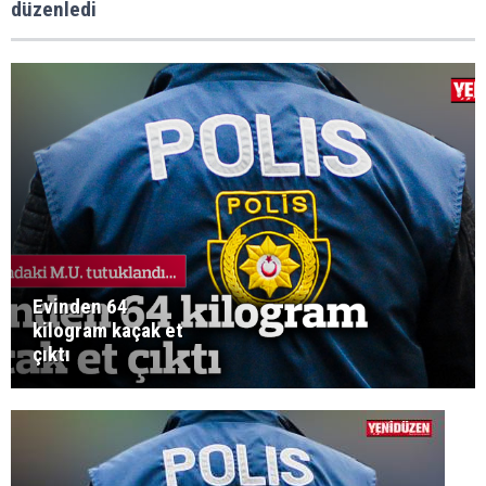
düzenledi
Evinden 64
kilogram kaçak et
çıktı