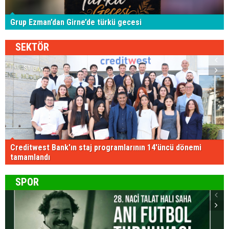
Grup Ezman’dan Girne’de türkü gecesi
SEKTÖR
Creditwest Bank'ın staj programlarının 14'üncü dönemi
tamamlandı
SPOR