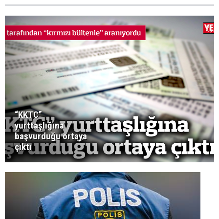
“KKTC”
yurttaşlığına
başvurduğu ortaya
çıktı