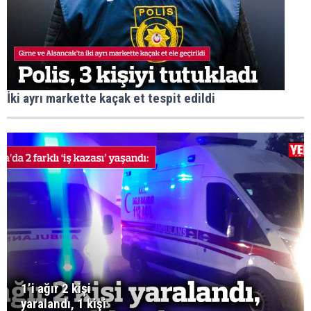
İki ayrı markette kaçak et tespit edildi
1’i ağır 2 kişi
yaralandı, 1 kişi