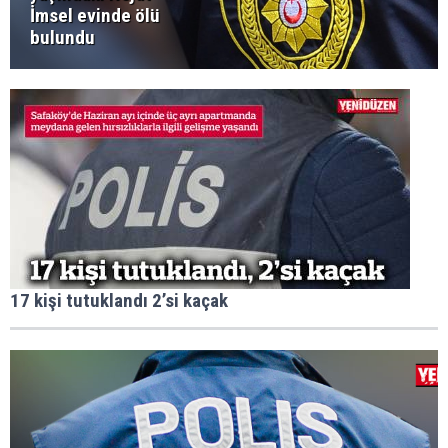
İmsel evinde ölü
bulundu
17 kişi tutuklandı 2’si kaçak