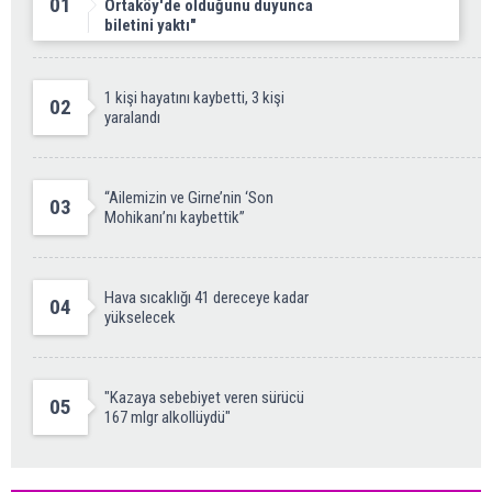
01
Ortaköy'de olduğunu duyunca
biletini yaktı"
1 kişi hayatını kaybetti, 3 kişi
02
yaralandı
“Ailemizin ve Girne’nin ‘Son
03
Mohikanı’nı kaybettik”
Hava sıcaklığı 41 dereceye kadar
04
yükselecek
"Kazaya sebebiyet veren sürücü
05
167 mlgr alkollüydü"