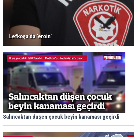
Lefkoşa’da ‘eroin’
Salıncaktan düşen çocuk beyin kanaması geçirdi