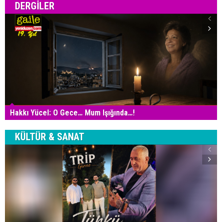
DERGILER
Hakkı Yücel: O Gece… Mum Işığında…!
KÜLTÜR & SANAT