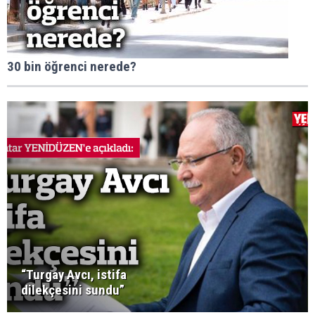
30 bin öğrenci nerede?
“Turgay Avcı, istifa
dilekçesini sundu”