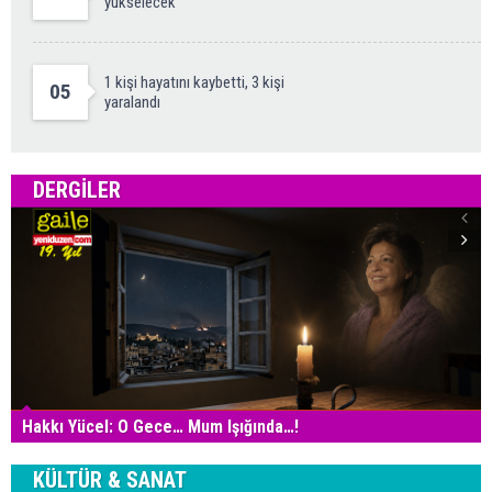
yükselecek
1 kişi hayatını kaybetti, 3 kişi
05
yaralandı
DERGILER
Hakkı Yücel: O Gece… Mum Işığında…!
KÜLTÜR & SANAT