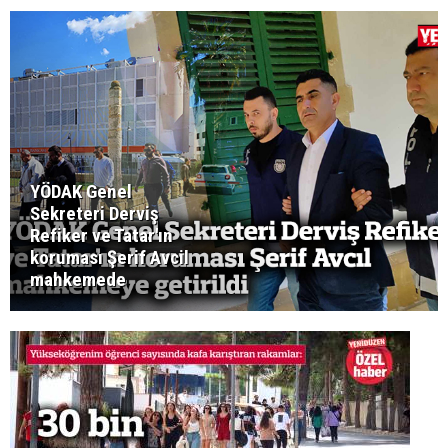
YÖDAK Genel
Sekreteri Derviş
Refiker ve Tatar'ın
koruması Şerif Avcil
mahkemede