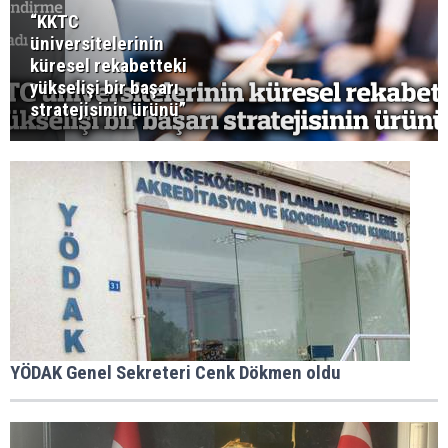
“KKTC
üniversitelerinin
küresel rekabetteki
yükselişi bir başarı
stratejisinin ürünü”
YÖDAK Genel Sekreteri Cenk Dökmen oldu