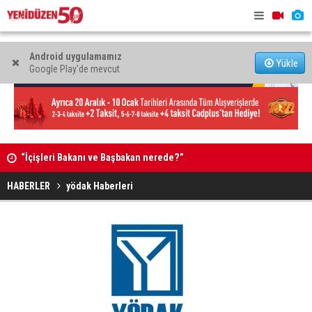
Android uygulamamız
Yükle
Google Play'de mevcut
pter
“İçişleri Bakanı ve Başbakan nerede?”
Kimi kurta
HABERLER
yödak Haberleri