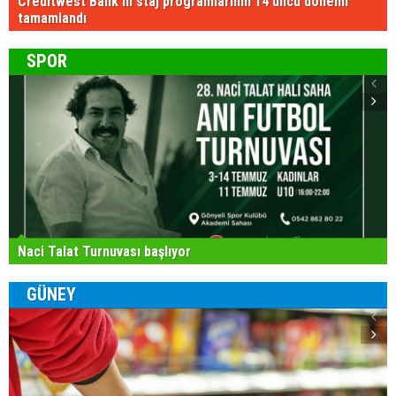
Creditwest Bank'ın staj programlarının 14'üncü dönemi
tamamlandı
SPOR
Naci Talat Turnuvası başlıyor
GÜNEY