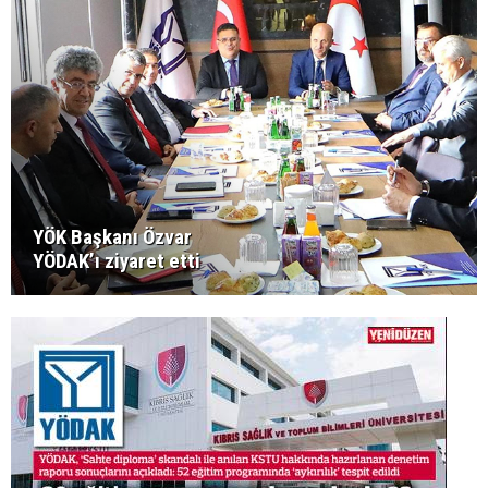
YÖK Başkanı Özvar
YÖDAK’ı ziyaret etti