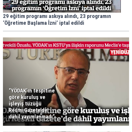
29 eğitim programı askıya alındı, 23 programın
‘Öğretime Başlama İzni’ iptal edildi
“YÖDAK’ın tespitine
göre kuruluş ve
işleyiş tüzüğü
Resmi Gazete’de
dâhil yayımlanmadı”