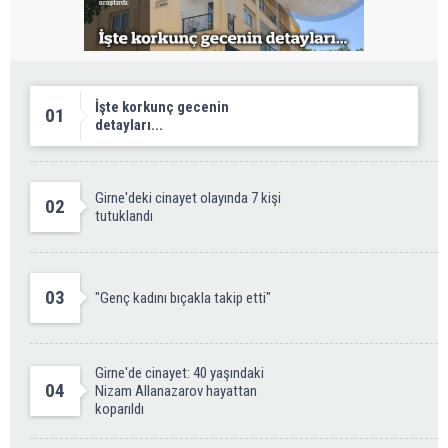
İşte korkunç gecenin
01
detayları...
Girne'deki cinayet olayında 7 kişi
02
tutuklandı
03
"Genç kadını bıçakla takip etti"
Girne'de cinayet: 40 yaşındaki
04
Nizam Allanazarov hayattan
koparıldı