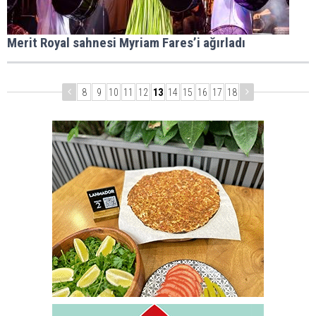
Merit Royal sahnesi Myriam Fares’i ağırladı
8
9
10
11
12
13
14
15
16
17
18