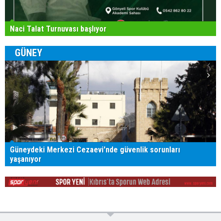
Naci Talat Turnuvası başlıyor
GÜNEY
Güneydeki Merkezi Cezaevi'nde güvenlik sorunları
yaşanıyor