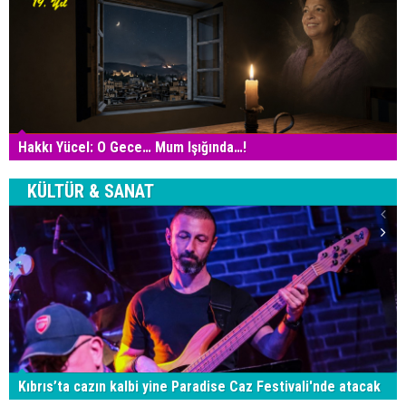
Hakkı Yücel: O Gece… Mum Işığında…!
KÜLTÜR & SANAT
Kıbrıs’ta cazın kalbi yine Paradise Caz Festivali'nde atacak