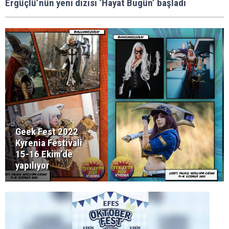
Ergüçlü’nün yeni dizisi ‘Hayat Bugün’ başladı
Geek Fest 2022
Kyrenia Festivali
15-16 Ekim’de
yapılıyor