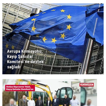
Avrupa Komisyonu,
Kayıp Şahıslar
Komitesi’ne destek
sağladı