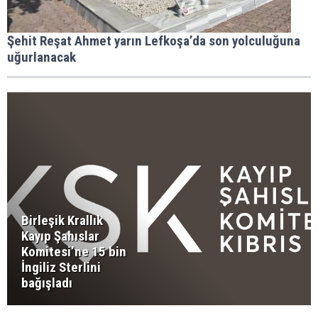
Şehit Reşat Ahmet yarın Lefkoşa’da son yolculuğuna
uğurlanacak
Birleşik Krallık
Kayıp Şahıslar
Komitesi’ne 15 bin
İngiliz Sterlini
bağışladı