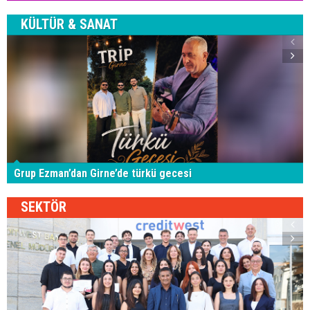
KÜLTÜR & SANAT
Grup Ezman’dan Girne’de türkü gecesi
SEKTÖR