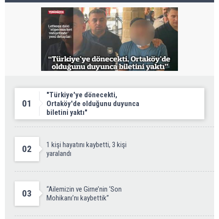
"Türkiye'ye dönecekti,
01
Ortaköy'de olduğunu duyunca
biletini yaktı"
1 kişi hayatını kaybetti, 3 kişi
02
yaralandı
“Ailemizin ve Girne’nin ‘Son
03
Mohikanı’nı kaybettik”