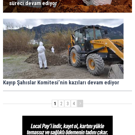
süreci devam ediyor
Kayıp Şahıslar Komitesi’nin kazıları devam ediyor
1
2
3
4