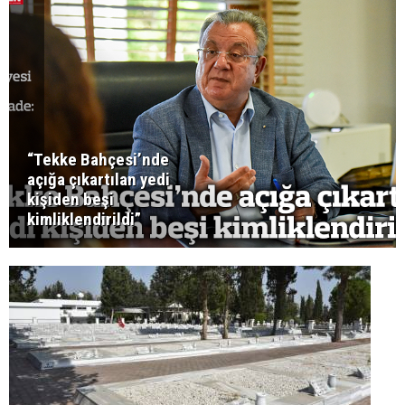
“Tekke Bahçesi’nde
açığa çıkartılan yedi
kişiden beşi
kimliklendirildi”