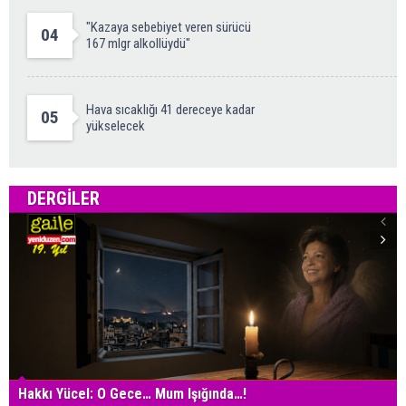
"Kazaya sebebiyet veren sürücü
04
167 mlgr alkollüydü"
Hava sıcaklığı 41 dereceye kadar
05
yükselecek
DERGILER
Hakkı Yücel: O Gece… Mum Işığında…!