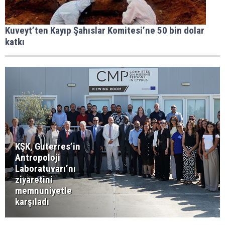
Kuveyt’ten Kayıp Şahıslar Komitesi’ne 50 bin dolar
katkı
KŞK, Guterres’in
Antropoloji
Laboratuvarı’nı
ziyaretini
memnuniyetle
karşıladı