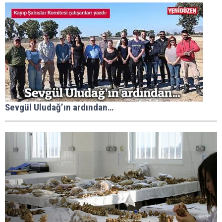
Sevgül Uludağ’ın ardından…