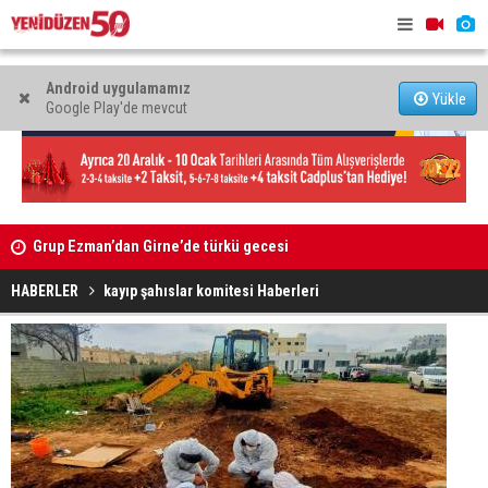
Android uygulamamız
Yükle
Google Play'de mevcut
9 iş
Grup Ezman’dan Girne’de türkü gecesi
Kıbrıs’ın 
oldu
HABERLER
kayıp şahıslar komitesi Haberleri