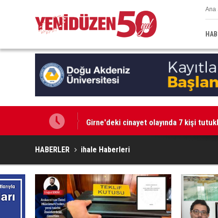
Ana 
HAB
Girne'deki cinayet olayında 7 kişi tutuk
HABERLER
ihale Haberleri