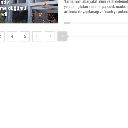
’nde
‘tartışmalı’ akaryakıt alımı ve ihalelerin
yeniden çıkılan ihalenin pazarlık usulü, 
ame düğümü’
arttırma ile yapılacağı ve ‘canlı yayınlan
edi
açıklandı.
3
4
5
6
7