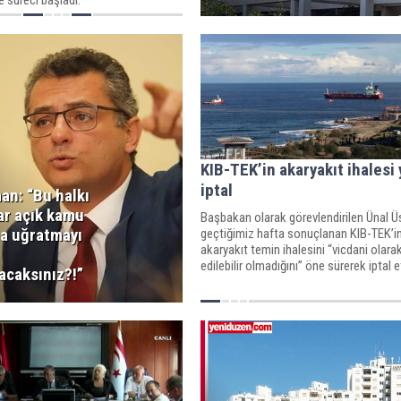
 süreci başladı.
KIB-TEK’in akaryakıt ihalesi 
iptal
an: “Bu halkı
ar açık kamu
Başbakan olarak görevlendirilen Ünal Üs
na uğratmayı
geçtiğimiz hafta sonuçlanan KIB-TEK’i
akaryakıt temin ihalesini “vicdani olara
edilebilir olmadığını” öne sürerek iptal et
acaksınız?!”