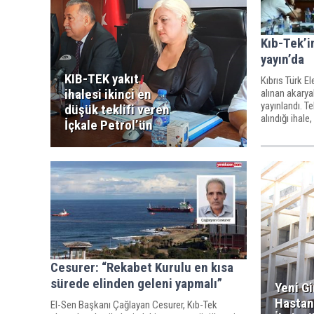
Kıb-Tek’in
yayın’da
KIB-TEK yakıt
Kıbrıs Türk E
ihalesi ikinci en
alınan akaryak
yayınlandı. Tek
düşük teklifi veren
alındığı ihal
İçkale Petrol’ün
Cesurer: “Rekabet Kurulu en kısa
sürede elinden geleni yapmalı”
Yeni G
Hastan
El-Sen Başkanı Çağlayan Cesurer, Kıb-Tek