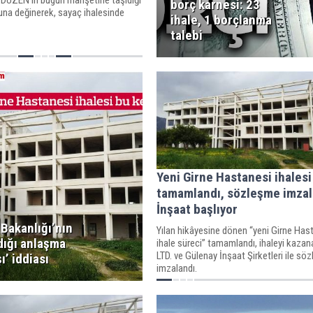
NİDÜZEN’in bugün manşetine taşıdığı
borç karnesi: 23
na değinerek, sayaç ihalesinde
ihale, 1 borçlanma
u ifade etti.
talebi
Yeni Girne Hastanesi ihalesi
tamamlandı, sözleşme imzal
İnşaat başlıyor
 Bakanlığı’nın
Yılan hikâyesine dönen “yeni Girne Has
dığı anlaşma
ihale süreci” tamamlandı, ihaleyi kazan
LTD. ve Gülenay İnşaat Şirketleri ile sö
ı’ iddiası
imzalandı.