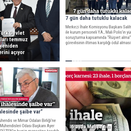
7 gün daha tutuklu kalacak
Merkezi İhale Komisyonu Başkanı Sali
ile kurum personeli Y.A., Mali Polis’in y
Türk Devlet
soruşturma kapsamında “Rüşvet alma”
oları temmuz
görevlisinin iltimas karşılığı ödül alması
 yeniden
“Görevi kötüye kullanma” suçlarından 
rini açıyor
mahkemeye çıkarıldı.
alesinde şaibe var”
ühendis ve Mimar Odaları Birliği’ne
 Mühendisleri Odası Başkanı Ayer
6 ayda Maliye’nin