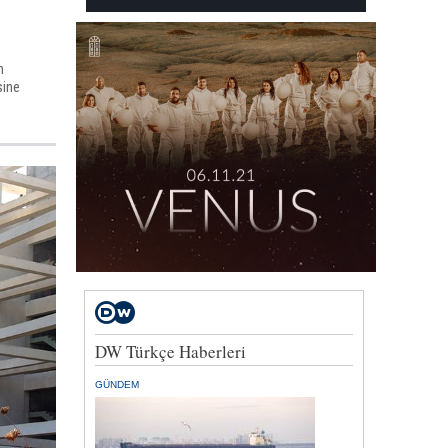
n
sine