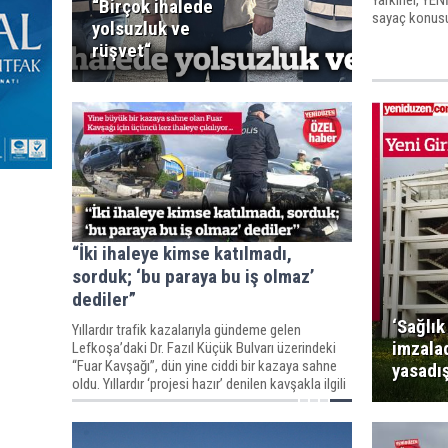
Yarkıner, YE
“Birçok ihalede
sayaç konusu
yolsuzluk ve
şaibe olduğun
rüşvet“
“İki ihaleye kimse katılmadı,
sorduk; ‘bu paraya bu iş olmaz’
dediler”
‘Sağlık
Yıllardır trafik kazalarıyla gündeme gelen
imzala
Lefkoşa’daki Dr. Fazıl Küçük Bulvarı üzerindeki
“Fuar Kavşağı”, dün yine ciddi bir kazaya sahne
yasadış
oldu. Yıllardır ‘projesi hazır’ denilen kavşakla ilgili
iki kez ihaleye çıkıldı ancak kimse ihalelere
katılmadı.