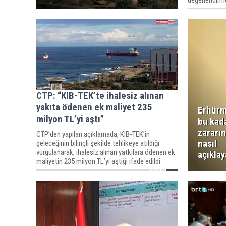
değerlendirme
CTP: “KIB-TEK’te ihalesiz alınan
yakıta ödenen ek maliyet 235
Erhürm
milyon TL’yi aştı”
bu kad
zararı
CTP’den yapılan açıklamada, KIB-TEK’in
nasıl
geleceğinin bilinçli şekilde tehlikeye atıldığı
vurgulanarak, ihalesiz alınan yatkılara ödenen ek
açıklay
maliyetin 235 milyon TL’yi aştığı ifade edildi.