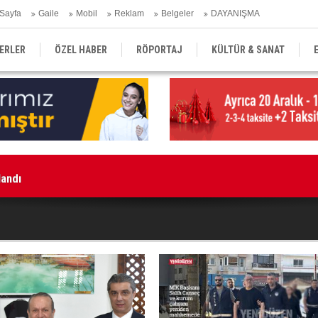
Sayfa
Gaile
Mobil
Reklam
Belgeler
DAYANIŞMA
ERLER
ÖZEL HABER
RÖPORTAJ
KÜLTÜR & SANAT
EĞİTİM
YEREL YÖNETİM
DERGİLER
SEKTÖR
landı
"Z