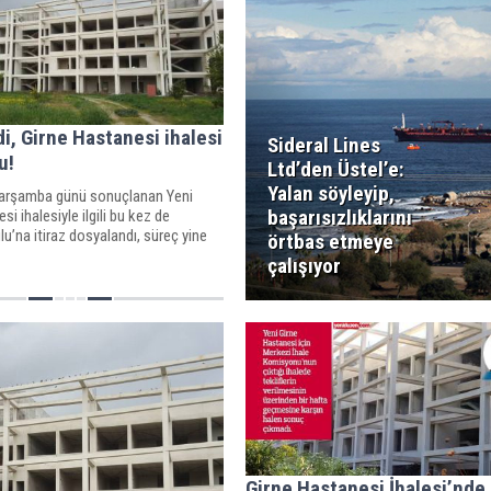
di, Girne Hastanesi ihalesi
Sideral Lines
u!
Ltd’den Üstel’e:
Yalan söyleyip,
arşamba günü sonuçlanan Yeni
başarısızlıklarını
i ihalesiyle ilgili bu kez de
u’na itiraz dosyalandı, süreç yine
örtbas etmeye
çalışıyor
Girne Hastanesi İhalesi’nde