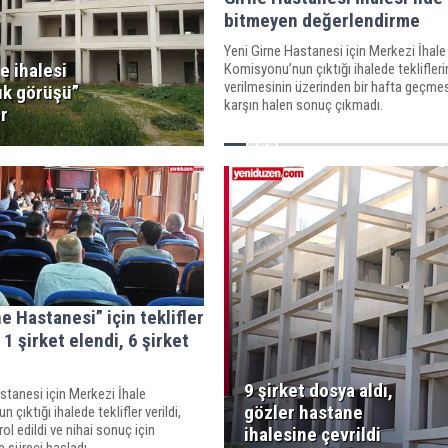
bitmeyen değerlendirme
Yeni Girne Hastanesi için Merkezi İhale
e ihalesi
Komisyonu’nun çıktığı ihalede teklifleri
verilmesinin üzerinden bir hafta geçme
ık görüşü”
karşın halen sonuç çıkmadı.
r
e Hastanesi” için teklifler
 1 şirket elendi, 6 şirket
9 şirket dosya aldı,
stanesi için Merkezi İhale
gözler hastane
çıktığı ihalede teklifler verildi,
ol edildi ve nihai sonuç için
ihalesine çevrildi