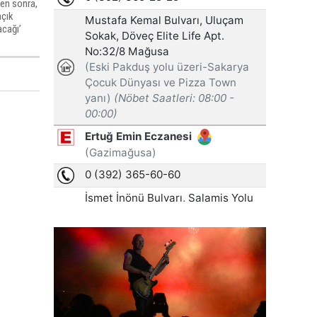
den sonra,
açık
acağı’