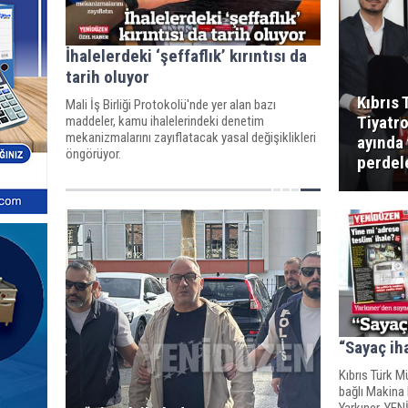
İhalelerdeki ‘şeffaflık’ kırıntısı da
tarih oluyor
Kıbrıs 
Mali İş Birliği Protokolü'nde yer alan bazı
Tiyatr
maddeler, kamu ihalelerindeki denetim
mekanizmalarını zayıflatacak yasal değişiklikleri
ayında
öngörüyor.
perdele
“Sayaç ih
Kıbrıs Türk M
bağlı Makina