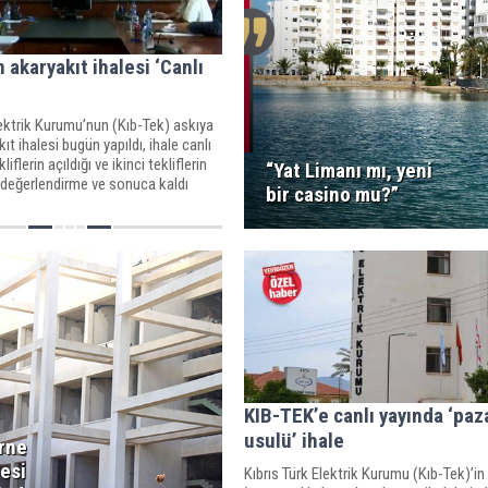
 akaryakıt ihalesi ‘Canlı
lektrik Kurumu’nun (Kıb-Tek) askıya
ıt ihalesi bugün yapıldı, ihale canlı
liflerin açıldığı ve ikinci tekliflerin
“Yat Limanı mı, yeni
e, değerlendirme ve sonuca kaldı
bir casino mu?”
KIB-TEK’e canlı yayında ‘paz
usulü’ ihale
irne
esi
Kıbrıs Türk Elektrik Kurumu (Kıb-Tek)’in