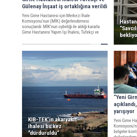
Gülenay İnşaat iş ortaklığına verildi
Yeni Girne Hastanesi için Merkezi İhale
Hastan
Komisyonu’nun (MİK) değerlendirmesi
sonuçlandı. MİK’nun oybirliği ile aldığı kararla
“Savcıl
Girne Hastanesi Yapım İşi İhalesi, Tüfekçi ve
bekliyo
Gülenay İnşaat Şirketlerinin iş ortaklığına verildi.
“Yeni Girn
açıklandı,
yarışıyor
KIB-TEK’in akaryakıt
Yeni Girne Ha
ihalesi bu kez
Komisyonu’nun 
belgeler kontr
“durduruldu”