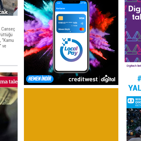
h Canseç
ürüttüğü
, “Kamu
” ve
yeniden