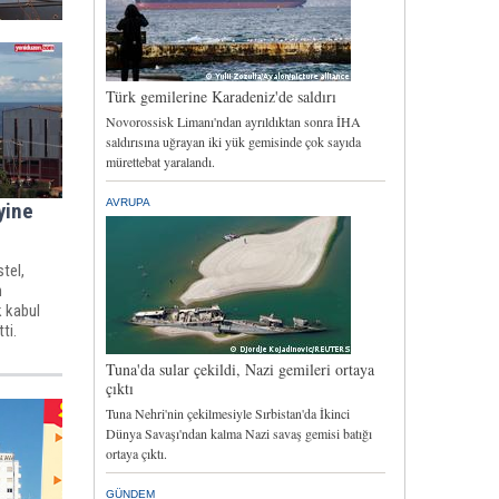
yine
tel,
n
k kabul
ti.