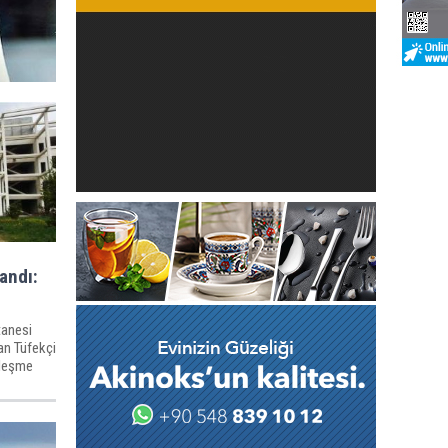
andı:
tanesi
an Tüfekçi
zleşme