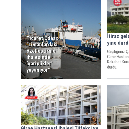
İtiraz gel
Ticaret Odası:
yine durd
“Limanlardaki
özelleştirme
Geçtiğimiz Ç
ihalesinde
Girne Hastanes
Rekabet Kurul
‘gariplikler’
durdu.
yaşanıyor”
Girne Hastanesi ihalesi Tüfekçi ve