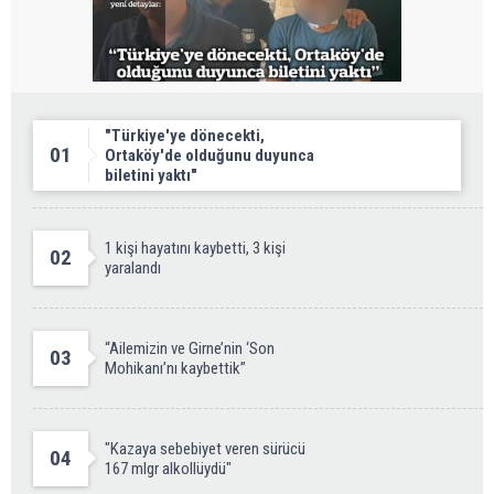
"Türkiye'ye dönecekti,
01
Ortaköy'de olduğunu duyunca
biletini yaktı"
1 kişi hayatını kaybetti, 3 kişi
02
yaralandı
“Ailemizin ve Girne’nin ‘Son
03
Mohikanı’nı kaybettik”
"Kazaya sebebiyet veren sürücü
04
167 mlgr alkollüydü"