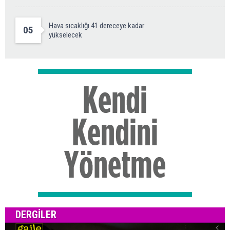
Hava sıcaklığı 41 dereceye kadar
05
yükselecek
DERGILER