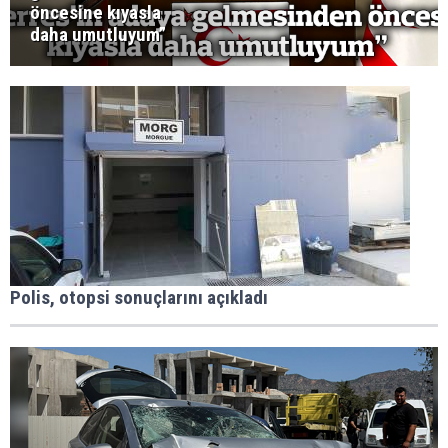
öncesine kıyasla
daha umutluyum”
Polis, otopsi sonuçlarını açıkladı