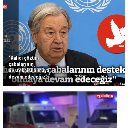
“Kalıcı çözüm
çabalarının
destekçisi olmaya
devam edeceğiz”