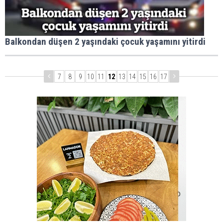
Balkondan düşen 2 yaşındaki çocuk yaşamını yitirdi
7
8
9
10
11
12
13
14
15
16
17