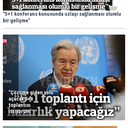
“5+1 konferans konusunda uzlaşı sağlanması olumlu
bir gelişme”
“Çözüme giden yolu
açacak 5+1
toplantısı
istiyorum"