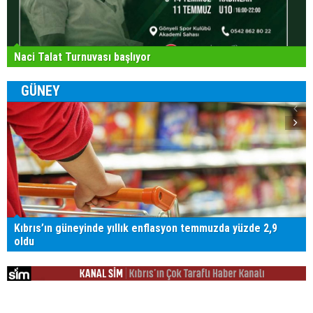
Naci Talat Turnuvası başlıyor
GÜNEY
Kıbrıs’ın güneyinde yıllık enflasyon temmuzda yüzde 2,9
oldu