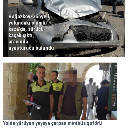
Boğazköy-Gönyeli
yolundaki ölümlü
kaza’da, sürücü
kaçak çıktı,
aracında
uyuşturucu bulundu
Yolda yürüyen yayaya çarpan minibüs şoförü