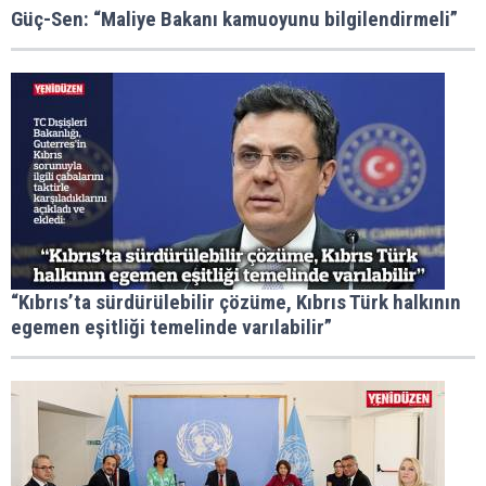
Güç-Sen: “Maliye Bakanı kamuoyunu bilgilendirmeli”
“Kıbrıs’ta sürdürülebilir çözüme, Kıbrıs Türk halkının
egemen eşitliği temelinde varılabilir”