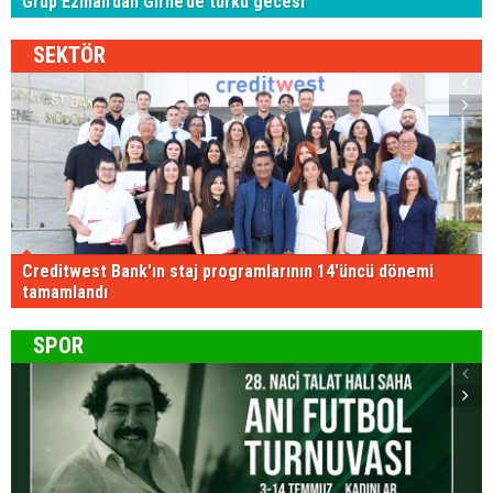
Grup Ezman’dan Girne’de türkü gecesi
SEKTÖR
Creditwest Bank'ın staj programlarının 14'üncü dönemi
tamamlandı
SPOR