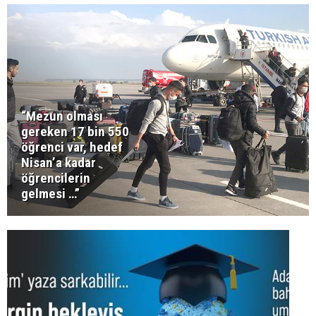
“Mezun olması
gereken 17 bin 550
öğrenci var, hedef
Nisan’a kadar
öğrencilerin
gelmesi …”