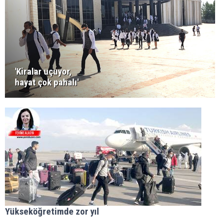
'Kiralar uçuyor,
hayat çok pahalı'
Yükseköğretimde zor yıl