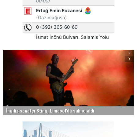
İngiliz sanatçı Sting, Limasol’da sahne aldı