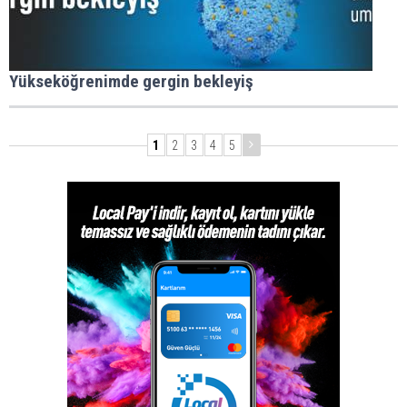
Yükseköğrenimde gergin bekleyiş
1
2
3
4
5