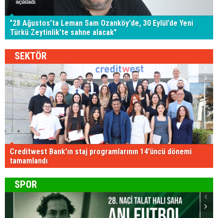
"28 Ağustos’ta Leman Sam Ozanköy'de, 30 Eylül’de Yeni
Türkü Zeytinlik'te sahne alacak"
SEKTÖR
Creditwest Bank'ın staj programlarının 14'üncü dönemi
tamamlandı
SPOR