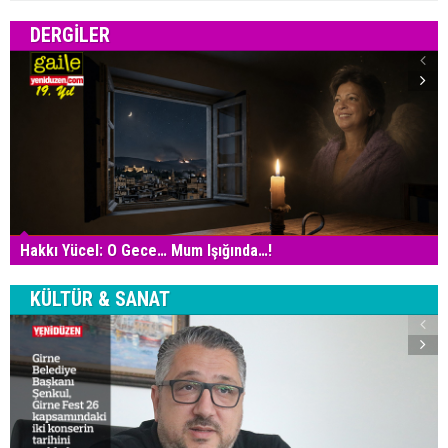
DERGILER
Hakkı Yücel: O Gece… Mum Işığında…!
KÜLTÜR & SANAT