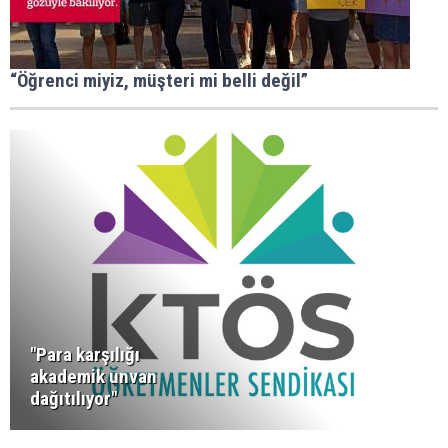
“Öğrenci miyiz, müşteri mi belli değil”
"Para karşılığı
akademik unvan
dağıtılıyor"