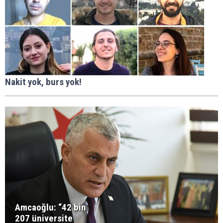
Nakit yok, burs yok!
Amcaoğlu: “42 bin
207 üniversite