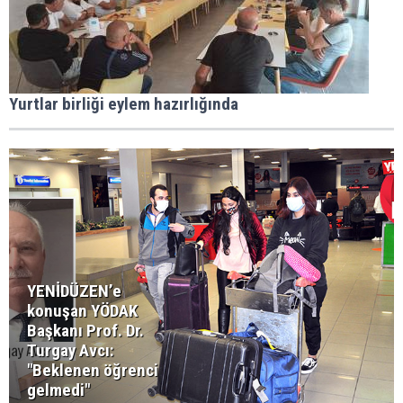
Yurtlar birliği eylem hazırlığında
YENİDÜZEN’e
konuşan YÖDAK
Başkanı Prof. Dr.
Turgay Avcı:
"Beklenen öğrenci
gelmedi"