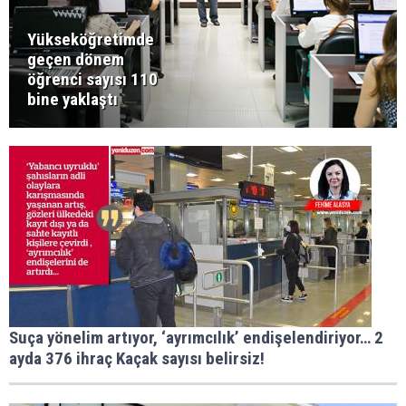
Yükseköğretimde
geçen dönem
öğrenci sayısı 110
bine yaklaştı
Suça yönelim artıyor, ‘ayrımcılık’ endişelendiriyor… 2
ayda 376 ihraç Kaçak sayısı belirsiz!