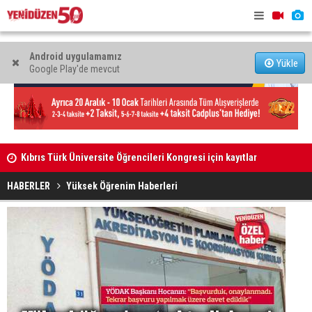
Android uygulamamız
Yükle
Google Play'de mevcut
Kıbrıs Türk Üniversite Öğrencileri Kongresi için kayıtlar
Dikkat kesi
sürüyor
HABERLER
Yüksek Öğrenim Haberleri