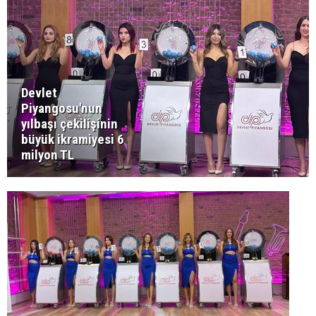
Devlet
Piyangosu'nun
yılbaşı çekilişinin
büyük ikramiyesi 6
milyon TL