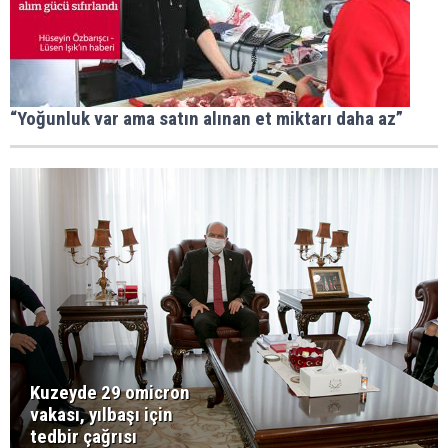
“Yoğunluk var ama satın alınan et miktarı daha az”
Kuzeyde 29 omicron
vakası, yılbaşı için
tedbir çağrısı