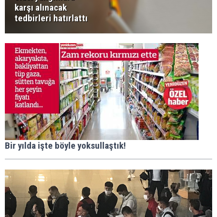
karşı alınacak
tedbirleri hatırlattı
Bir yılda işte böyle yoksullaştık!