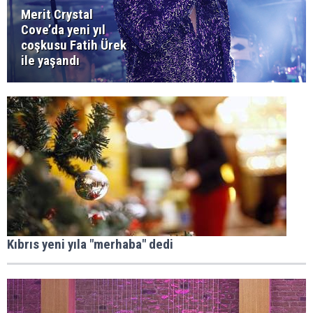
Merit Crystal
Cove’da yeni yıl
coşkusu Fatih Ürek
ile yaşandı
Kıbrıs yeni yıla "merhaba" dedi