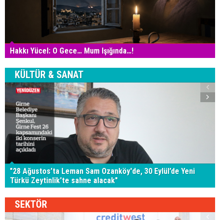
Hakkı Yücel: O Gece… Mum Işığında…!
KÜLTÜR & SANAT
"28 Ağustos’ta Leman Sam Ozanköy'de, 30 Eylül’de Yeni
Türkü Zeytinlik'te sahne alacak"
SEKTÖR