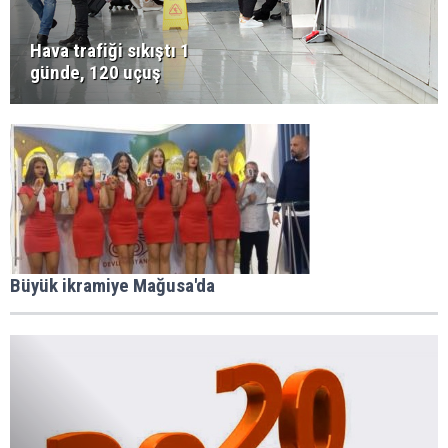
Hava trafiği sıkıştı 1
günde, 120 uçuş
Büyük ikramiye Mağusa'da