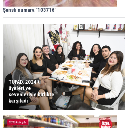
Şanslı numara "103716"
TUFAD, 2024’ü
üyeleri ve
sevenleriyle birlikte
karşıladı