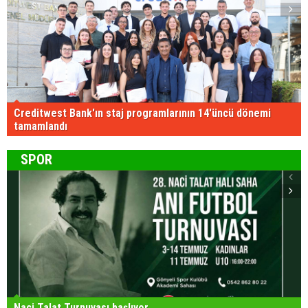
Creditwest Bank'ın staj programlarının 14'üncü dönemi
tamamlandı
SPOR
Naci Talat Turnuvası başlıyor