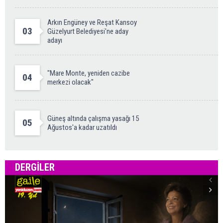
Arkın Engüney ve Reşat Kansoy
03
Güzelyurt Belediyesi'ne aday
adayı
"Mare Monte, yeniden cazibe
04
merkezi olacak"
Güneş altında çalışma yasağı 15
05
Ağustos'a kadar uzatıldı
DERGILER