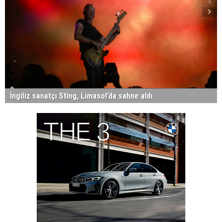
İngiliz sanatçı Sting, Limasol’da sahne aldı