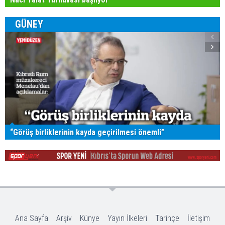
GÜNEY
“Görüş birliklerinin kayda geçirilmesi önemli”
Ana Sayfa
Arşiv
Künye
Yayın İlkeleri
Tarihçe
İletişim