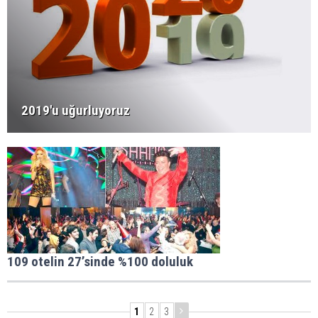
2019'u uğurluyoruz
109 otelin 27’sinde %100 doluluk
1
2
3