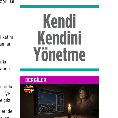
 yıl ise
 katını
zamlar
arkı
katına
DERGILER
te oldu.
 TL’ye
 çıktı.
leri de