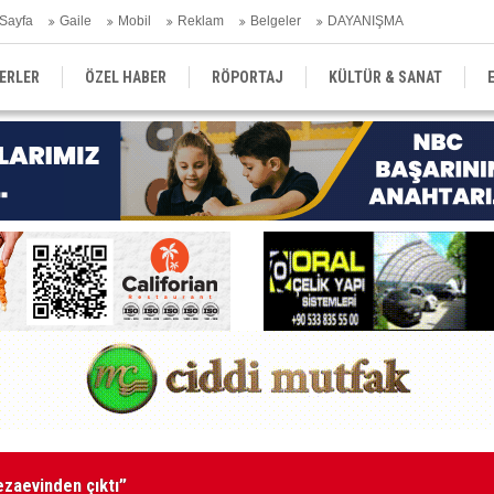
Sayfa
Gaile
Mobil
Reklam
Belgeler
DAYANIŞMA
ERLER
ÖZEL HABER
RÖPORTAJ
KÜLTÜR & SANAT
EĞİTİM
YEREL YÖNETİM
DERGİLER
SEKTÖR
tutuklandı
Ka