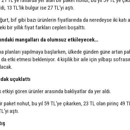
 21 TL’ye raflarda yer alan bir paket nohut, bu yıl 59 TL’ye çık
i, 13 TL’lik bulgur ise 27 TL’yi aştı.
rt, bif gibi bazı ürünlerin fiyatlarında da neredeyse iki katı a
i bir yıllık fiyat farkları cepleri boşalttı.
arındaki mangalları da olumsuz etkileyecek…
lama planları yapılmaya başlarken, ülkede günden güne artan pah
 da etki etmesi bekleniyor. 4 kişilik bir aile için yılbaşı sofrası
lacak.
udak uçuklattı
 etkiyi gören ürünler arasında bakliyatlar da yer aldı.
ir paket nohut, bu yıl 59 TL’ye çıkarken, 23 TL olan pirinç 49 T
L’yi aştı.
tış