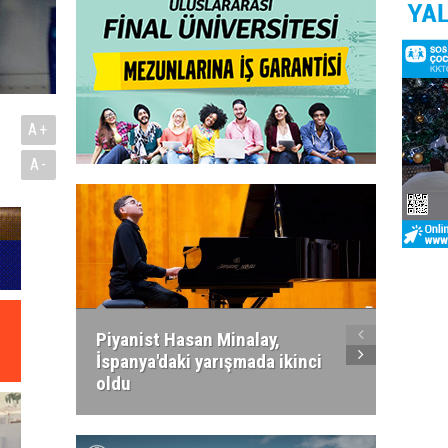
A+
A-
Piyanist Hasan Minalay,
Kıbrıs’
İspanya'daki yarışmada ikinci
Paradi
oldu
atacak