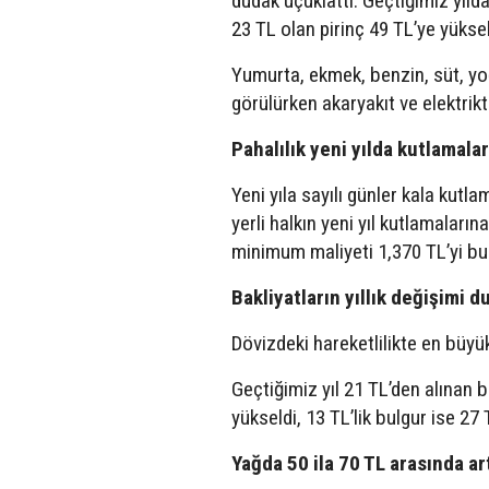
dudak uçuklattı. Geçtiğimiz yılda
23 TL olan pirinç 49 TL’ye yükseld
Yumurta, ekmek, benzin, süt, yoğu
görülürken akaryakıt ve elektriktek
Pahalılık yeni yılda kutlamal
Yeni yıla sayılı günler kala kut
yerli halkın yeni yıl kutlamalarına
minimum maliyeti 1,370 TL’yi bu
Bakliyatların yıllık değişimi d
Dövizdeki hareketlilikte en büyük
Geçtiğimiz yıl 21 TL’den alınan b
yükseldi, 13 TL’lik bulgur ise 27 T
Yağda 50 ila 70 TL arasında ar