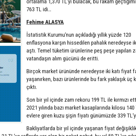
ortalama 1,370 TL’yi bulacak, bu rakam geçtiğimiz
763 TL idi…
Fehime ALASYA
İstatistik Kurumu’nun açıkladığı yıllık yüzde 120
enflasyona karşın hissedilen pahalık neredeyse iki
aştı. Temel tüketim ürünlerine peş peşe yapılan 
vatandaşın alım gücünü de eritti.
Birçok market ürününde neredeyse iki katı fiyat f
yaşanırken, bazı ürünlerinde bu fark yaklaşık üç 
çıktı.
Son bir yıl içinde zam rekoru 199 TL ile kırmızı et
2021 yılında bazı market kasaplarında kilosu 140
evlere giren kuzu şişin fiyatı günümüzde 339 TL’ye
Bakliyatlarda bir yıl içinde yaşanan fiyat değişiklik