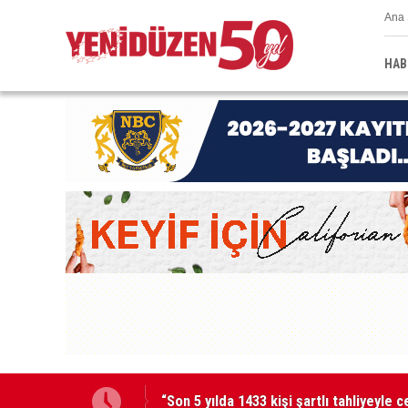
Ana 
HAB
48 araç trafikten men edildi, 3 sürücü 