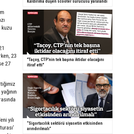
Kaldırıma düşen scooter sürücüsü yaralandı
am
azı
n kuzu
21
rken, 23
"Taçoy, CTP'nin tek başına iktidar olacağını
ise 27
itiraf etti"
tiğimiz
i yağının
arasında
eni yılı
“Sigortacılık sektörü siyasetin etkisinden
turası’
arındırılmalı”