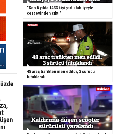
“Son 5 yılda 1433 kişi şartlı tahliyeyle
cezaevinden çıktı”
48 araç trafikten men edildi, 3 sürücü
tutuklandı
 yüzde
.
za,
at
düşen
nı