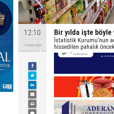
Bir yılda işte böyle
12:10
İstatistik Kurumu’nun aç
hissedilen pahalık önceki
15 Aralık 2022