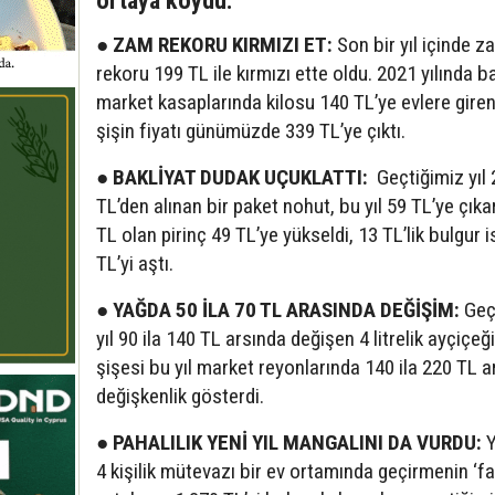
ortaya koydu.
● ZAM REKORU KIRMIZI ET:
Son bir yıl içinde z
rekoru 199 TL ile kırmızı ette oldu. 2021 yılında b
market kasaplarında kilosu 140 TL’ye evlere gire
şişin fiyatı günümüzde 339 TL’ye çıktı.
● BAKLİYAT DUDAK UÇUKLATTI:
Geçtiğimiz yıl 
TL’den alınan bir paket nohut, bu yıl 59 TL’ye çıka
TL olan pirinç 49 TL’ye yükseldi, 13 TL’lik bulgur 
TL’yi aştı.
● YAĞDA 50 İLA 70 TL ARASINDA DEĞİŞİM:
Geç
yıl 90 ila 140 TL arsında değişen 4 litrelik ayçiçeğ
şişesi bu yıl market reyonlarında 140 ila 220 TL 
değişkenlik gösterdi.
● PAHALILIK YENİ YIL MANGALINI DA VURDU:
Y
4 kişilik mütevazı bir ev ortamında geçirmenin ‘fa