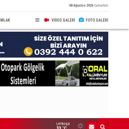
08 Ağustos 2026
Cumartesi
EMLAK
VİDEO GALERİ
FOTO GALERİ
Lefkoşa
ldırıma düşen scooter sürücüsü yaralandı
33 °C