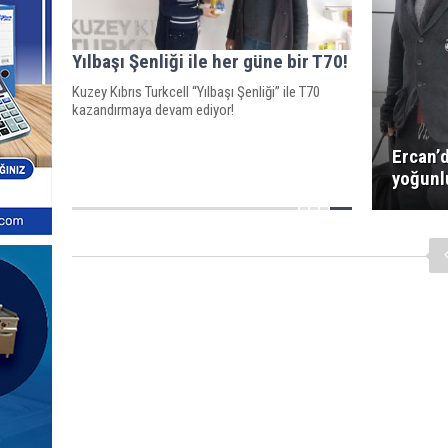
Yılbaşı Şenliği ile her güne bir T70!
Kuzey Kıbrıs Turkcell “Yılbaşı Şenliği” ile T70
kazandırmaya devam ediyor!
Ercan’d
yoğun