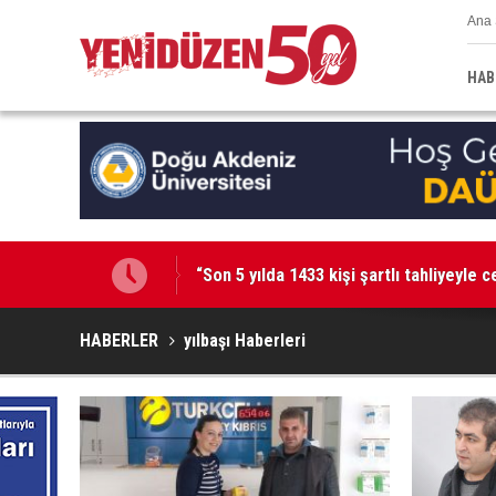
Ana 
HAB
“Son 5 yılda 1433 kişi şartlı tahliyeyle 
48 araç trafikten men edildi, 3 sürücü 
HABERLER
yılbaşı Haberleri