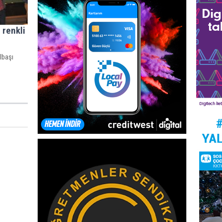
 renkli
ılbaşı