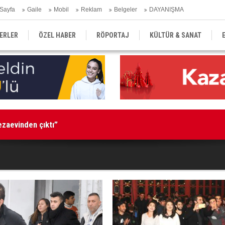
Sayfa
Gaile
Mobil
Reklam
Belgeler
DAYANIŞMA
ERLER
ÖZEL HABER
RÖPORTAJ
KÜLTÜR & SANAT
EĞİTİM
YEREL YÖNETİM
DERGİLER
SEKTÖR
cezaevinden çıktı”
Ka
tutuklandı