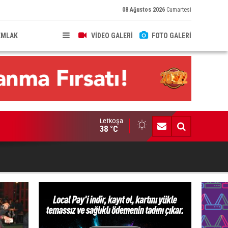
08 Ağustos 2026
Cumartesi
EMLAK
VİDEO GALERİ
FOTO GALERİ
Lefkoşa
ldırıma düşen scooter sürücüsü yaralandı
38 °C