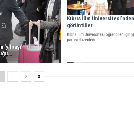
Kıbrıs İlim Üniversitesi’nden
görüntüler
Kıbrıs İlim Üniversitesi öğrencileri için y
partisi düzenledi
a ‘yılbaşı’
luğu…
1
2
3