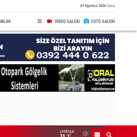
07 Ağustos 2026
Cuma
EMLAK
VİDEO GALERİ
FOTO GALERİ
Lefkoşa
hkeme binalarına zarar verenler hakkında yasal işlem başlatıldı
33 °C