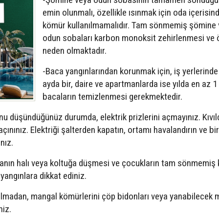
emin olunmalı, özellikle ısınmak için oda içerisin
kömür kullanılmamalıdır. Tam sönmemiş şömine 
odun sobaları karbon monoksit zehirlenmesi ve
neden olmaktadır.
-Baca yangınlarından korunmak için, iş yerlerinde 
ayda bir, daire ve apartmanlarda ise yılda en az 1
bacaların temizlenmesi gerekmektedir.
nu düşündüğünüz durumda, elektrik prizlerini açmayınız. Kıvı
ınınız. Elektriği şalterden kapatın, ortamı havalandırın ve bi
nız.
ranın halı veya koltuğa düşmesi ve çocukların tam sönmemiş k
angınlara dikkat ediniz.
adan, mangal kömürlerini çöp bidonları veya yanabilecek
iz.