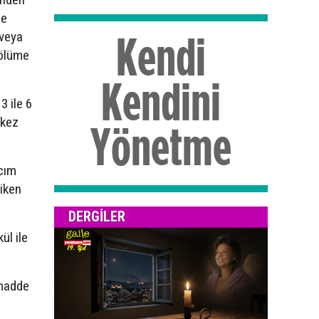
de
veya
 ölüme
3 ile 6
 kez
lcım
riken
DERGILER
ül ile
 madde