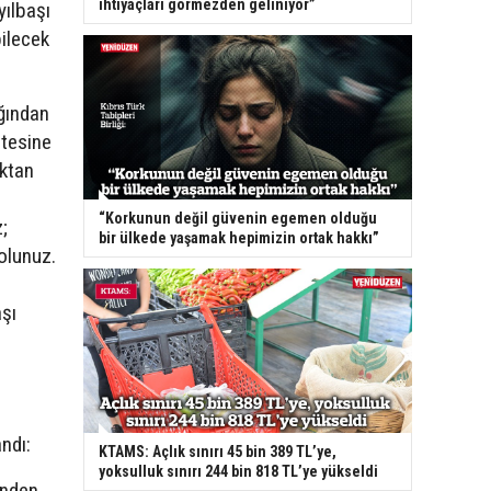
ihtiyaçları görmezden geliniyor”
ılbaşı
bilecek
ağından
itesine
aktan
“Korkunun değil güvenin egemen olduğu
z;
bir ülkede yaşamak hepimizin ortak hakkı”
olunuz.
şı
ı
andı:
KTAMS: Açlık sınırı 45 bin 389 TL’ye,
yoksulluk sınırı 244 bin 818 TL’ye yükseldi
ünden