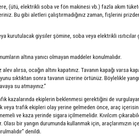
lere, (ütü, elektrikli soba ve fön makinesi vb.) fazla akım tüke
niz. Bu gibi aletleri çalıştırmadığınız zaman, fişlerini prizde
a kurutulacak giysiler şömine, soba veya elektrikli ısıtıcılar g
n mumların altına yanıcı olmayan maddeler konulmalıdır.
alev alırsa, ocağın altını kapatınız. Tavanın kapağı varsa kapa
uyunu sıktıktan sonra tavanın üzerine örtünüz. Böylelikle yang
tavaya su atmayınız.”
ik kazalarında ekiplerin beklenmesi gerektiğini de vurgulaya
lık veya trafik ekipleri olay yerine gelmeden önce, araç içerisi
emeli ve kaza yerinde sigara içilmemelidir. Kıvılcım çıkarabi
r. Olası bir yangın durumunda kullanmak için, araçlarımızın iç
ulmalıdır” denildi.