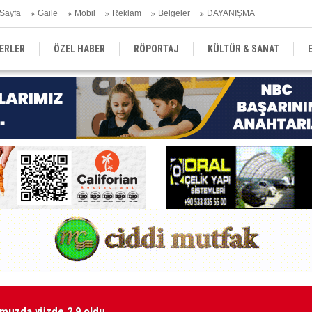
Sayfa
Gaile
Mobil
Reklam
Belgeler
DAYANIŞMA
ERLER
ÖZEL HABER
RÖPORTAJ
KÜLTÜR & SANAT
EĞİTİM
YEREL YÖNETİM
DERGİLER
SEKTÖR
emmuzda yüzde 2,9 oldu
Ma