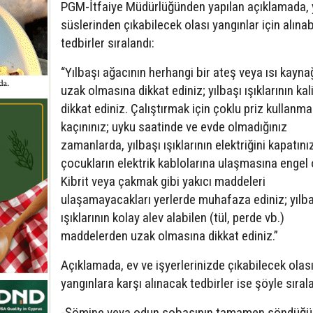
PGM-İtfaiye Müdürlüğünden yapılan açıklamada, y
süslerinden çıkabilecek olası yangınlar için alına
tedbirler sıralandı:
“Yılbaşı ağacının herhangi bir ateş veya ısı kayn
uzak olmasına dikkat ediniz; yılbaşı ışıklarının kal
dikkat ediniz. Çalıştırmak için çoklu priz kullanm
kaçınınız; uyku saatinde ve evde olmadığınız
zamanlarda, yılbaşı ışıklarının elektriğini kapatını
çocukların elektrik kablolarına ulaşmasına engel 
Kibrit veya çakmak gibi yakıcı maddeleri
ulaşamayacakları yerlerde muhafaza ediniz; yılba
ışıklarının kolay alev alabilen (tül, perde vb.)
maddelerden uzak olmasına dikkat ediniz.”
Açıklamada, ev ve işyerlerinizde çıkabilecek olas
yangınlara karşı alınacak tedbirler ise şöyle sıral
-Şömine veya odun sobasının tamamen söndüğ