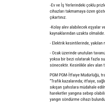
-Ev ve İş Yerlerindeki çoklu priz
cihazları takmamaya özen gösteri
çıkartınız.
-Kolay alev alabilecek eşyalar vey
kaynaklarından uzakta olmalıdır.
- Elektrik kesintilerinde, yakıla
- Ocak üzerinde unutulan tavanız 
yoksa bir bezi ıslatarak fazla s
sönecektir. Kesinlikle alev alan 
PGM PGM-İtfaiye Müdürlüğü, traf
“Trafik kazalarında; itfaiye, sağ
sıkışan şahıslara müdahale edilm
hareketler yangına sebep olabili
yangın söndürme cihazı bulundur