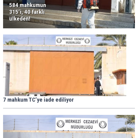
584 mahkumun
315’i, 40 farklı
ülkeden!
7 mahkum TC’ye iade ediliyor