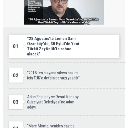
"28 Ağustos’ta Leman Sam
Ozanköy'de, 30 Eylül’de Yeni
01
Türkü Zeytinlik'te sahne
alacak"
“2015’ten bu yana siloya bakım
02
için TÜK’e defalarca yazı yazdık”
Arkın Engüney ve Reşat Kansoy
03
Güzelyurt Belediyesi'ne aday
adayı
"Mare Monte, yeniden cazibe