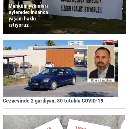
Mahkûm yakınları
eylemde: İnsanca
yaşam hakkı
istiyoruz
Cezaevinde 2 gardiyan, 80 tutuklu COVID-19