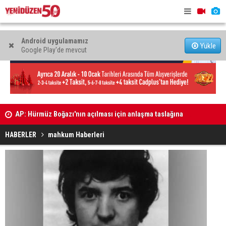
Android uygulamamız
Yükle
Google Play'de mevcut
i'ne
AP: Hürmüz Boğazı'nın açılması için anlaşma taslağına
Aktunç: “Ka
son hali verildi
sistematik
HABERLER
mahkum Haberleri