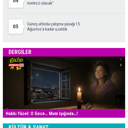
04
merkezi olacak"
Güneş altında çalışma yasağı 15
05
Ağustos'a kadar uzatıldı
DERGILER
Hakkı Yücel: O Gece… Mum Işığında…!
KÜLTÜR & SANAT