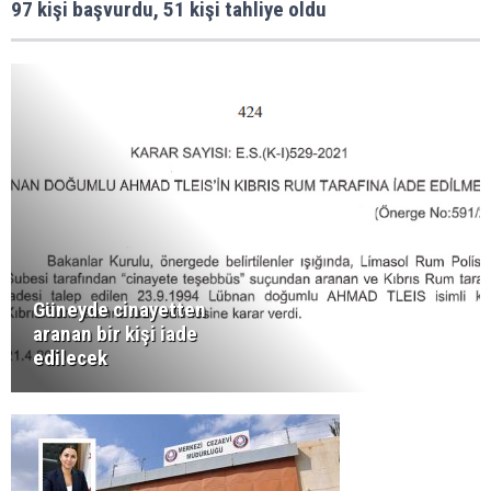
97 kişi başvurdu, 51 kişi tahliye oldu
Güneyde cinayetten
aranan bir kişi iade
edilecek