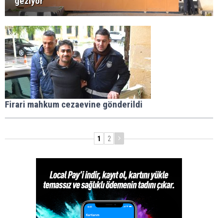
geziyor
Firari mahkum cezaevine gönderildi
1
2