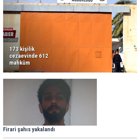
173 kişilik
cezaevinde 612
mahkûm
Firari şahıs yakalandı