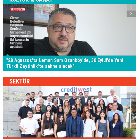
"28 Ağustos’ta Leman Sam Ozanköy'de, 30 Eylül’de Yeni
Türkü Zeytinlik'te sahne alacak"
SEKTÖR