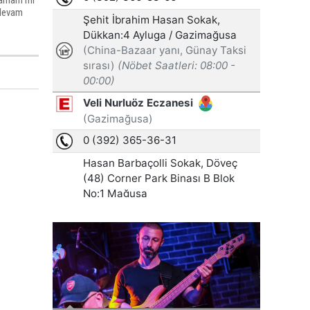
“Tamam mı
 devam