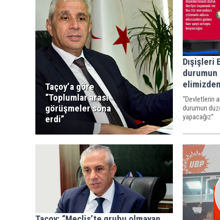
Dışişleri
durumun d
elimizden
Taçoy’a göre
“Toplumlar arası
“Devletlerin a
görüşmeler sona
durumun düzel
yapacağız”
erdi”
Taçoy: “Meclis’te grubu olmayan