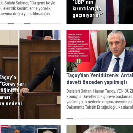
“UBP’nin
ili Salahi Şahiner, “Bu gemi böyle
kırıntılarıyla
, elektrik kesintilerine yönelik
muoyuna doğru yansıtılmadığını
geçiniyorlar”
Taçoy'dan Yenidüzen'e: Anta
Taçoy’a
daveti önceden yapılmıştı
“Görev yeri
liğinizin
Dışişleri Bakanı Hasan Taçoy, YENİDÜZ
ararı
konuştu: Davetler biz göreve başlama
yapılmıştı, o nedenle organizasyona eski
an nedeni
Bakanımız Tahsin Ertuğruloğlu katılaca
”