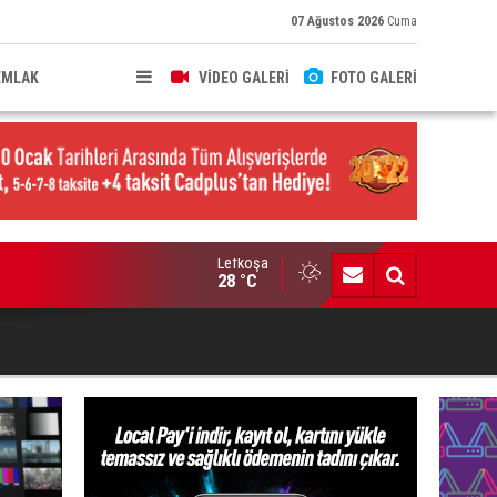
07 Ağustos 2026
Cuma
EMLAK
VİDEO GALERİ
FOTO GALERİ
Lefkoşa
işi hayatını kaybetti, 3 kişi yaralandı
28 °C