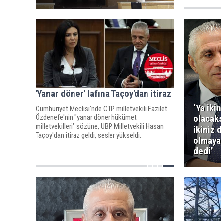
'Yanar döner' lafına Taçoy'dan itiraz
‘Ya iki
Cumhuriyet Meclisi'nde CTP milletvekili Fazilet
Özdenefe'nin "yanar döner hükümet
olacaks
milletvekilleri" sözüne, UBP Milletvekili Hasan
ikiniz 
Taçoy'dan itiraz geldi, sesler yükseldi.
olmaya
dedi’