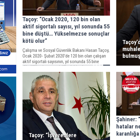
Taçoy: “Ocak 2020, 120 bin olan
aktif sigortalı sayısı, yıl sonunda 55
bine düştü… Yükselmezse sonuçlar
kötü olur”
Taçoy’
muhale
Çalışma ve Sosyal Güvenlik Bakanı Hasan Taçoy,
bulmuş
Ocak 2020- Şubat 2020’de 120 bin olan çalışan
aktif sigortalı sayısının, yıl sonunda 55 bine
düştüğüne işaret etti, ülkedeki çalışan sayısının
130 binlere kadar çıkarılması gerekliliğine de
vurgu yaptı.
Şahiner: 
hatalar n
karanlığ
Taçoy: “İşverenlere