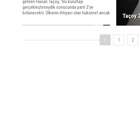
getiren Hasan Taçoy, “Bu kurultayı
gerçekleştirseydik sonucunda parti 2’ye
bölünecekti. Ülkenin ihtiyacı olan hükümet ancak
Taçoy 
bütünlük ile icraat gerçekleştirebilir” dedi.
1
2