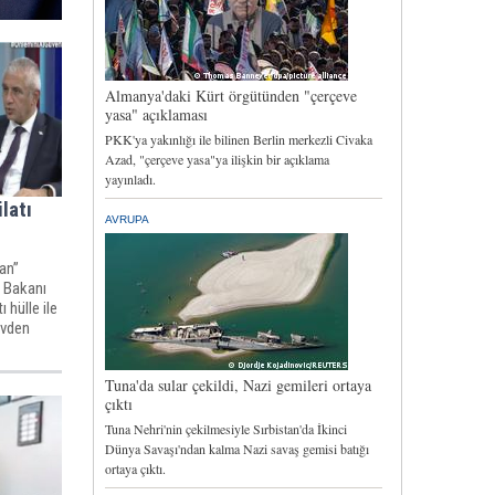
latı
an”
i Bakanı
 hülle ile
evden