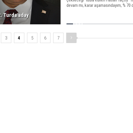
çekileceği” iddia edilen Hasan Taçoy 
devam mı, karar aşamasındayım, % 70
etme noktasındayım” dedi.
2. Turda aday
3
4
5
6
7