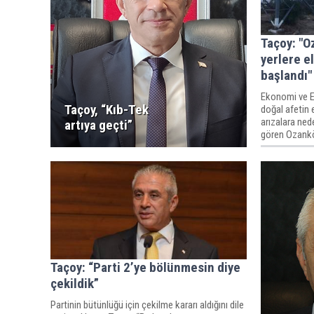
Taçoy: "O
yerlere e
başlandı"
Ekonomi ve E
Taçoy, “Kıb-Tek
doğal afetin 
arızalara ned
artıya geçti”
gören Ozanköy
verilmeye baş
Taçoy: “Parti 2’ye bölünmesin diye
çekildik”
Partinin bütünlüğü için çekilme kararı aldığını dile