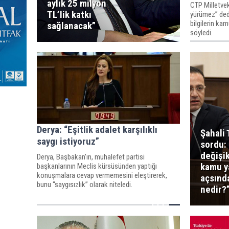
aylık 25 milyon
CTP Milletvek
TL’lik katkı
yürümez” dedi
bilgilerin ka
sağlanacak”
söyledi.
Derya: “Eşitlik adalet karşılıklı
Şahali 
saygı istiyoruz”
sordu: 
değişik
Derya, Başbakan’ın, muhalefet partisi
kamu y
başkanlarının Meclis kürsüsünden yaptığı
konuşmalara cevap vermemesini eleştirerek,
açsınd
bunu “saygısızlık” olarak niteledi.
nedir?