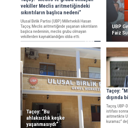
vekiller Meclis aritmetiğindeki
sıkıntıların başlıca nedeni”
Ulusal Birlik Partisi (UBP) Milletvekili Hasan
UBP Ge
Taçoy, Meclis aritmetiğinde yaşanan sıkıntıların
başlıca nedeninin, meclis grubu olmayan
Faiz S
vekillerden kaynaklandığını iddia etti.
Taçoy: “M
dışında b
Taçoy, UBP-D
Taçoy: “Bu
istifası sonr
aritmetikte U
ahlaksızlık keşke
kuramaz” değ
yaşanmasıydı”