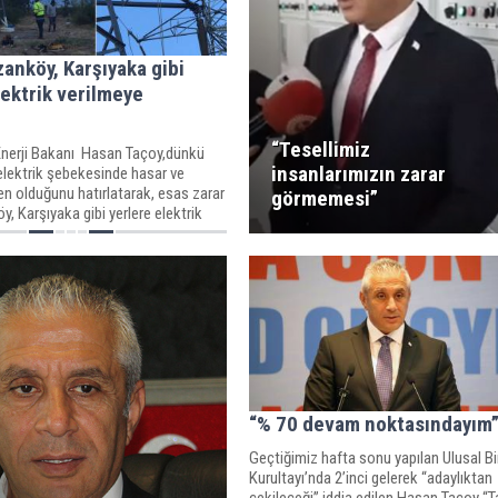
zanköy, Karşıyaka gibi
lektrik verilmeye
“Tesellimiz
nerji Bakanı Hasan Taçoy,dünkü
insanlarımızın zarar
elektrik şebekesinde hasar ve
en olduğunu hatırlatarak, esas zarar
görmemesi”
, Karşıyaka gibi yerlere elektrik
landığını kaydetti.
“% 70 devam noktasındayım
Geçtiğimiz hafta sonu yapılan Ulusal Bir
Kurultayı’nda 2’inci gelerek “adaylıktan