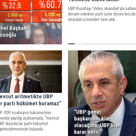
UBP Kurultayı ‘Video skandalı’yla sall
devam ederken parti içine dönen krizde
skandal üzerinden tavır aldı...
nel Başkanı
ucuoğlu
evcut aritmetikte UBP
ir parti hükümet kuramaz”
“UBP genel
P-YDP koalisyon hükümetinin
başkanının kim
asında yaptığı açıklamada, “mevcut
BP dışında bir parti hükümet
olacağına, UBP'liler
erlendirmesinde bulundu.
karar verir”