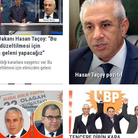
 Bakanı Hasan Taçoy: “Bu
üzeltilmesi için
 geleni yapacağız”
ldığı kararlara saygımız var. Bu
tilmesi için elimizden geleni
Hasan Taçoy pozitif
TENCERE DİBİN KARA