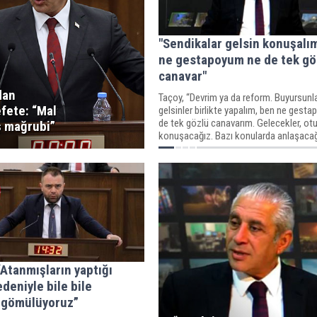
"Sendikalar gelsin konuşalı
ne gestapoyum ne de tek gö
canavar"
dan
Taçoy, “Devrim ya da reform. Buyursunl
fete: “Mal
gelsinler birlikte yapalım, ben ne gest
de tek gözlü canavarım. Gelecekler, ot
 mağrubi”
konuşacağız. Bazı konularda anlaşacağ
konularda anlaşmayacağız” dedi.
“Atanmışların yaptığı
edeniyle bile bile
a gömülüyoruz”