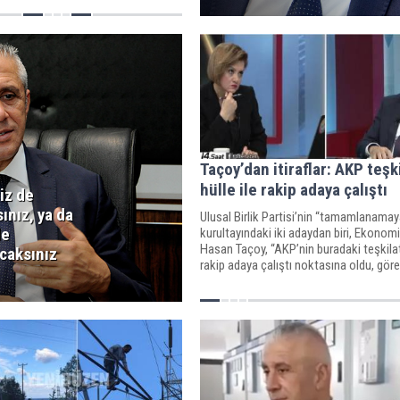
Taçoy’dan itiraflar: AKP teşki
hülle ile rakip adaya çalıştı
niz de
ınız, ya da
Ulusal Birlik Partisi’nin “tamamlanamay
de
kurultayındaki iki adaydan biri, Ekonom
Hasan Taçoy, “AKP’nin buradaki teşkilatı
caksınız
rakip adaya çalıştı noktasına oldu, gör
alındı” dedi.