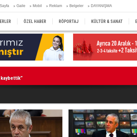
Sayfa
Gaile
Mobil
Reklam
Belgeler
DAYANIŞMA
ERLER
ÖZEL HABER
RÖPORTAJ
KÜLTÜR & SANAT
EĞİTİM
YEREL YÖNETİM
DERGİLER
SEKTÖR
 kaybettik”
1 k