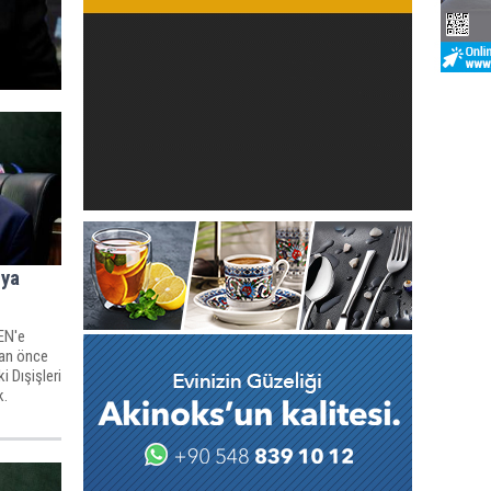
lya
EN'e
dan önce
 Dışişleri
k.