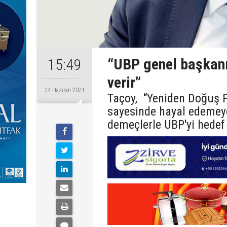
“UBP genel başkanı
15:49
verir”
24 Haziran 2021
Taçoy, “Yeniden Doğuş P
sayesinde hayal edemey
demeçlerle UBP'yi hedef a