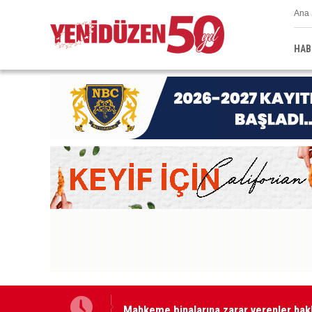
Ana 
HAB
Mahkeme binalarına zarar verenler hakk