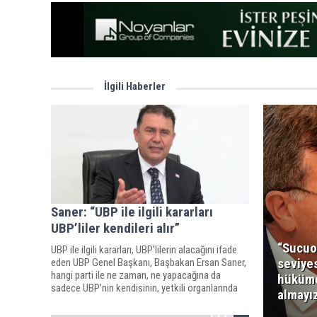
İlgili Haberler
Saner: “UBP ile ilgili kararları
UBP’liler kendileri alır”
“Sucuo
UBP ile ilgili kararları, UBP’lilerin alacağını ifade
seviyes
eden UBP Genel Başkanı, Başbakan Ersan Saner,
hangi parti ile ne zaman, ne yapacağına da
hüküme
sadece UBP’nin kendisinin, yetkili organlarında
almayı
karar verdiğini kaydetti.