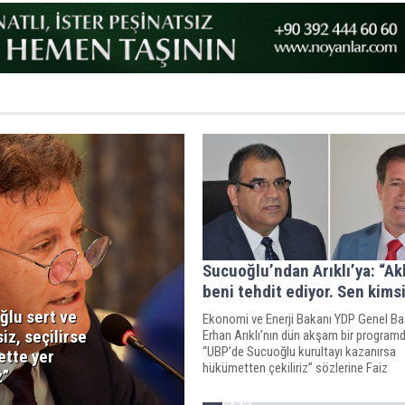
Sucuoğlu’ndan Arıklı’ya: “Ak
beni tehdit ediyor. Sen kims
ğlu sert ve
Ekonomi ve Enerji Bakanı YDP Genel Ba
iz, seçilirse
Erhan Arıklı’nın dün akşam bir program
“UBP’de Sucuoğlu kurultayı kazanırsa
tte yer
hükümetten çekiliriz” sözlerine Faiz
z”
Sucuoğlu’ndan sert tepki geldi.