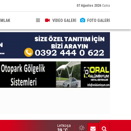
07 Ağustos 2026
Cuma
EMLAK
VİDEO GALERİ
FOTO GALERİ
Lefkoşa
va sıcaklığı 41 dereceye kadar yükselecek
39 °C