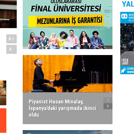
A+
A-
Piyanist Hasan Minalay,
Kıbrıs’
İspanya'daki yarışmada ikinci
Paradi
oldu
atacak