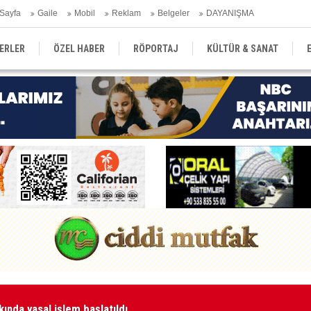
Sayfa
Gaile
Mobil
Reklam
Belgeler
DAYANIŞMA
ERLER
ÖZEL HABER
RÖPORTAJ
KÜLTÜR & SANAT
EĞİTİM
YEREL YÖNETİM
DERGİLER
SEKTÖR
ında yasal işlem başlatıldı
Ha