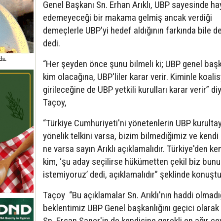
Genel Başkanı Sn. Erhan Arıklı, UBP sayesinde ha
edemeyeceği bir makama gelmiş ancak verdiği
demeçlerle UBP'yi hedef aldığının farkında bile de
dedi.
“Her şeyden önce şunu bilmeli ki; UBP genel baş
kim olacağına, UBP'liler karar verir. Kiminle koali
girileceğine de UBP yetkili kurulları karar verir” di
Taçoy,
“Türkiye Cumhuriyeti'ni yönetenlerin UBP kurulta
yönelik telkini varsa, bizim bilmediğimiz ve kendi 
ne varsa sayın Arıklı açıklamalıdır. Türkiye'den ke
kim, ‘şu aday seçilirse hükümetten çekil biz bunu
istemiyoruz’ dedi, açıklamalıdır” şeklinde konuştu
Taçoy “Bu açıklamalar Sn. Arıklı'nın haddi olmadığ
beklentimiz UBP Genel başkanlığını geçici olarak
Sn. Ersan Saner'in de kendisine gerekli en ağır ce