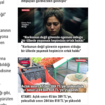
ihtiyaçları görmezden geliniyor”
yal
ğil”
kanının
syona
yen
“Korkunun değil güvenin egemen olduğu
bir ülkede yaşamak hepimizin ortak hakkı”
yına
bildiği
ndisine
.
ı gibi,
KTAMS: Açlık sınırı 45 bin 389 TL’ye,
 yürüten
yoksulluk sınırı 244 bin 818 TL’ye yükseldi
vabı