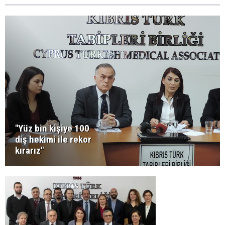
"Yüz bin kişiye 100
diş hekimi ile rekor
kırarız"