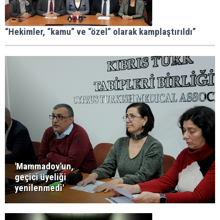
“Hekimler, “kamu” ve “özel” olarak kamplaştırıldı”
'Mammadov'un,
geçici üyeliği
yenilenmedi'