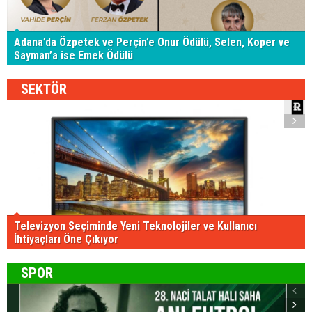
Adana’da Özpetek ve Perçin’e Onur Ödülü, Selen, Koper ve
Sayman’a ise Emek Ödülü
SEKTÖR
Televizyon Seçiminde Yeni Teknolojiler ve Kullanıcı
İhtiyaçları Öne Çıkıyor
SPOR