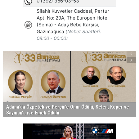
Adana’da Özpetek ve Perçin’e Onur Ödülü, Selen, Koper ve
Sayman’a ise Emek Ödülü