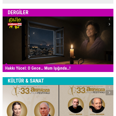
DERGILER
Hakkı Yücel: O Gece… Mum Işığında…!
KÜLTÜR & SANAT