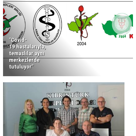
"Covid-
19 hastalarıyla,
temaslılar aynı
merkezlerde
tutuluyor"