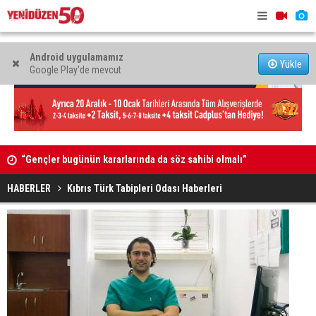
Android uygulamamız
Yükle
Google Play'de mevcut
k
“Gençler bugünün kararlarında da söz sahibi olmalı”
Adana’da Ö
ve Sayman’
HABERLER
Kıbrıs Türk Tabipleri Odası Haberleri