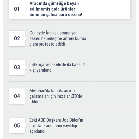
Aracında gümrüğe beyan
01
edilmemiş gıda ürünleri
bulunan şahsa para cezası!
Güneyde İngiliz üssüne yeni
02
askeri haberleşme anteni kurma
planı protesto edildi
Lefkoşa ve İskele’de iki kaza: 4
03
kişi yaralandı
Metehan'da kanalizasyon
04
çalışmaları için imzalar LTB'de
atıldı
Eski ABD Başkanı Joe Biden'ın
05
prostat kanserinin yayıldığı
açıklandı