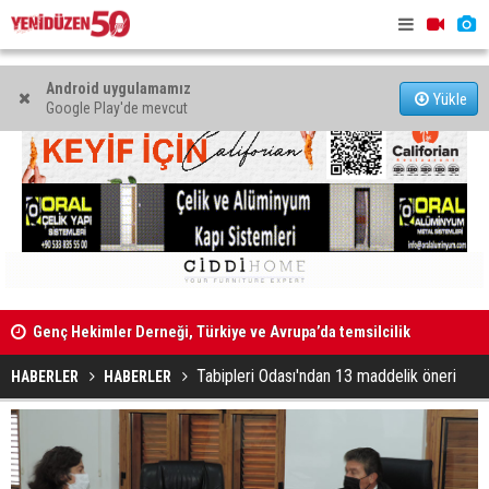
Android uygulamamız
Yükle
Google Play'de mevcut
Genç Hekimler Derneği, Türkiye ve Avrupa’da temsilcilik
34'üncü Dev
açtı
açılacak
Tabipleri Odası'ndan 13 maddelik öneri
HABERLER
HABERLER