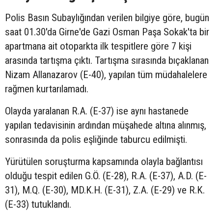
Polis Basın Subaylığından verilen bilgiye göre, bugün
saat 01.30'da Girne'de Gazi Osman Paşa Sokak'ta bir
apartmana ait otoparkta ilk tespitlere göre 7 kişi
arasında tartışma çıktı. Tartışma sırasında bıçaklanan
Nizam Allanazarov (E-40), yapılan tüm müdahalelere
rağmen kurtarılamadı.
Olayda yaralanan R.A. (E-37) ise aynı hastanede
yapılan tedavisinin ardından müşahede altına alınmış,
sonrasında da polis eşliğinde taburcu edilmişti.
Yürütülen soruşturma kapsamında olayla bağlantısı
olduğu tespit edilen G.Ö. (E-28), R.A. (E-37), A.D. (E-
31), M.Q. (E-30), MD.K.H. (E-31), Z.A. (E-29) ve R.K.
(E-33) tutuklandı.