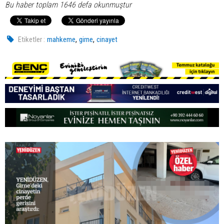
Bu haber toplam 1646 defa okunmuştur
,
,
Etiketler :
mahkeme
girne
cinayet