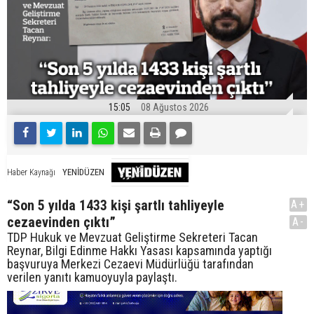
15:05
08 Ağustos 2026
YENİDÜZEN
Haber Kaynağı
“Son 5 yılda 1433 kişi şartlı tahliyeyle
A+
cezaevinden çıktı”
A-
TDP Hukuk ve Mevzuat Geliştirme Sekreteri Tacan
Reynar, Bilgi Edinme Hakkı Yasası kapsamında yaptığı
başvuruya Merkezi Cezaevi Müdürlüğü tarafından
verilen yanıtı kamuoyuyla paylaştı.