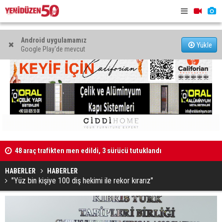
Android uygulamamız
Yükle
Google Play'de mevcut
ıktı”
48 araç trafikten men edildi, 3 sürücü tutuklandı
Kaldırıma 
HABERLER
HABERLER
"Yüz bin kişiye 100 diş hekimi ile rekor kırarız"