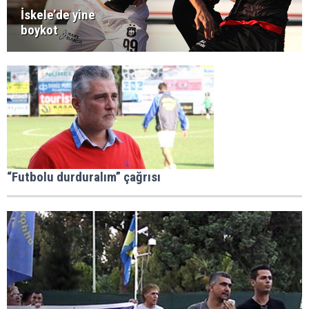
İskele’de yine
boykot
“Futbolu durduralım” çağrısı