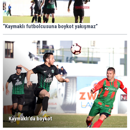
“Kaymaklı futbolcusuna boykot yakışmaz”
Kaymaklı’da boykot