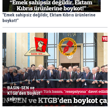
"Emek sahipsiz değildir, Ektam Kıbrıs ürünlerine
boykot!"
BASIN-SEN ve
KTGB’den boykot
çağrısı