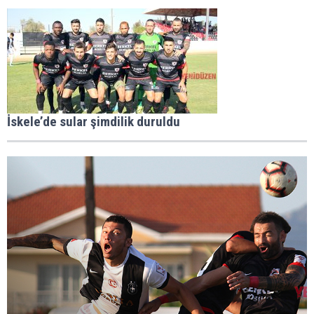
İskele’de sular şimdilik duruldu