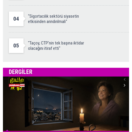
“Sigortacılık sektörü siyasetin
04
etkisinden arındırılmalı”
"Taçoy, CTP'nin tek başına iktidar
05
olacağını itiraf etti"
DERGILER