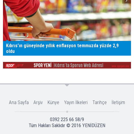
Kıbrıs’ın güneyinde yıllık enflasyon temmuzda yüzde 2,9
oldu
Ana Sayfa
Arşiv
Künye
Yayın İlkeleri
Tarihçe
İletişim
0392 225 66 58/9
Tüm Hakları Saklıdır © 2016
YENİDÜZEN