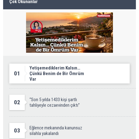
Çok Okunanlar
Yetişemediklerim Kalsın…
01
Çünkü Benim de Bir Ömrüm
Var
“Son 5 yılda 1433 kişi şartlı
02
tahliyeyle cezaevinden çıktı”
Eğlence mekanında kanunsuz
03
silahla yakalandı