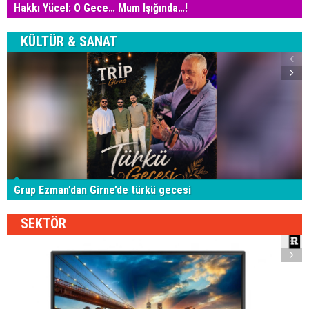
Hakkı Yücel: O Gece… Mum Işığında…!
KÜLTÜR & SANAT
Grup Ezman’dan Girne’de türkü gecesi
SEKTÖR