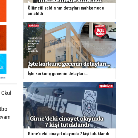
Ölümcül saldırının detayları mahkemede
anlatıldı
İşte korkunç gecenin detayları...
, Okul
tbol
devam
Girne'deki cinayet olayında 7 kişi tutuklandı