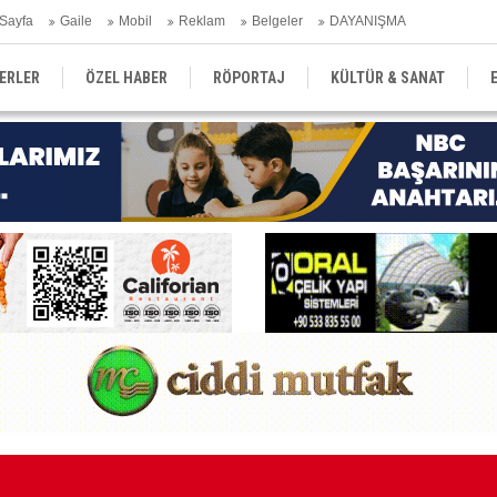
Sayfa
Gaile
Mobil
Reklam
Belgeler
DAYANIŞMA
ERLER
ÖZEL HABER
RÖPORTAJ
KÜLTÜR & SANAT
EĞİTİM
YEREL YÖNETİM
DERGİLER
SEKTÖR
Ge