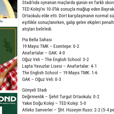
Stadı’nda oynanan maçlarda günün en farklı sko
TED Koleji’ni 10-0’lık sonuçla mağlup eden Bayrak
Ortaokulu elde etti. Dört karşılaşmanın normal sü
eşitlikle sonuçlanırken, galip gelen ekipleri penalt
atışları belirledi.
Pia Bella Sahası
19 Mayıs TMK – Esentepe: 0-2
Anafartalar – GAK: 4-0
Oğuz Veli – The English School: 3-2
Lapta Yavuzlar Lisesi – Anafartalar: 4-1
The English School – 19 Mayıs TMK: 1-6
GAK – Oğuz Veli: 0-3
Gönyeli Stadı
Değirmenlik – Şehit Turgut Ortaokulu: 0-2
Yakın Doğu Koleji – TED Koleji: 5-0
Atleks Sanverler – Şht. Hüseyin Ruso: 2-2 (5-4 p