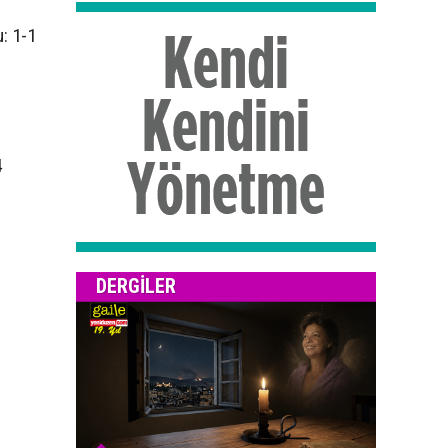
: 1-1
4
DERGILER