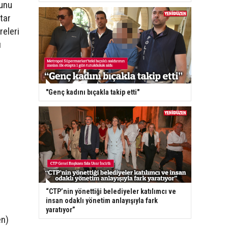
runu
tar
releri
ı
"Genç kadını bıçakla takip etti"
“CTP’nin yönettiği belediyeler katılımcı ve
insan odaklı yönetim anlayışıyla fark
yaratıyor”
en)