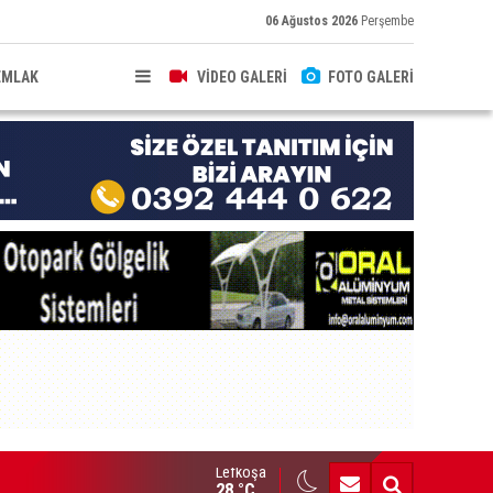
06 Ağustos 2026
Perşembe
EMLAK
VİDEO GALERİ
FOTO GALERİ
Lefkoşa
nç Hekimler Derneği, Türkiye ve Avrupa’da temsilcilik açtı
28 °C