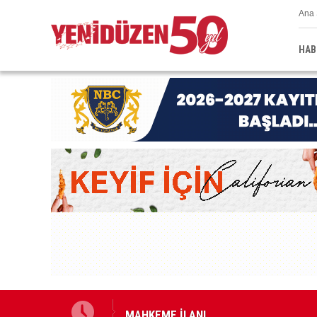
Ana 
HAB
na harekete geçtik
MAHKEME İLANI