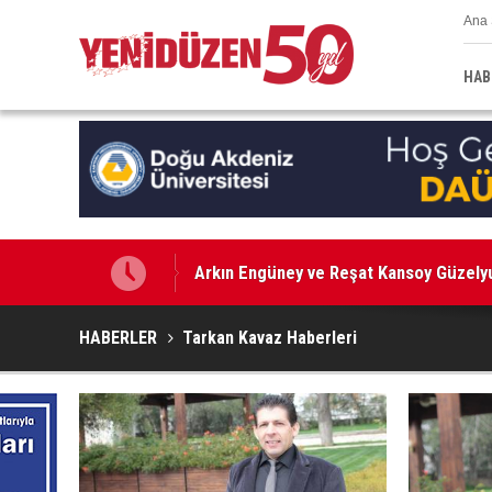
Ana 
HAB
Arkın Engüney ve Reşat Kansoy Güzelyu
AP: Hürmüz Boğazı'nın açılması için anl
HABERLER
Tarkan Kavaz Haberleri