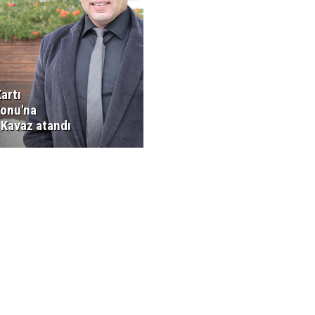
artı
onu'na
 Kavaz atandı