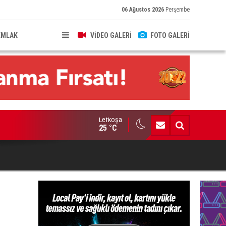
06 Ağustos 2026
Perşembe
EMLAK
VİDEO GALERİ
FOTO GALERİ
Lefkoşa
tunç: “Kadına yönelik şiddet münferit değil, sistematik bir topl
25 °C