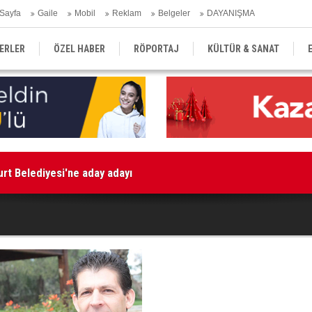
Sayfa
Gaile
Mobil
Reklam
Belgeler
DAYANIŞMA
ERLER
ÖZEL HABER
RÖPORTAJ
KÜLTÜR & SANAT
EĞİTİM
YEREL YÖNETİM
DERGİLER
SEKTÖR
rt Belediyesi'ne aday adayı
Ak
aşma taslağına son hali verildi