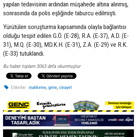
yapılan tedavisinin ardından müşahede altına alınmış,
sonrasında da polis eşliğinde taburcu edilmişti.
Yürütülen soruşturma kapsamında olayla bağlantısı
olduğu tespit edilen G.Ö. (E-28), R.A. (E-37), A.D. (E-
31), M.Q. (E-30), MD.K.H. (E-31), Z.A. (E-29) ve R.K.
(E-33) tutuklandı.
Bu haber toplam 3063 defa okunmuştur
,
,
Etiketler :
mahkeme
girne
cinayet