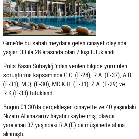
Girne'de bu sabah meydana gelen cinayet olayında
yaşları 33 ila 28 arasında olan 7 kişi tutuklandı.
Polis Basın Subaylığı'ndan verilen bilgide yürütülen
soruşturma kapsamında G.Ö. (E-28), R.A. (E-37), A.D.
(E-31), M.Q. (E-30), MD.K.H. (E-31), Z.A. (E-29) ve
R.K.(E-33) tutuklandı.
Bugün 01.30'da gerçekleşen cinayette ve 40 yaşındaki
Nizam Allanazarov hayatını kaybetmiş, olayda
yaralanan 37 yaşındaki R.A.(E) da müşahede altına
alınmıştı.