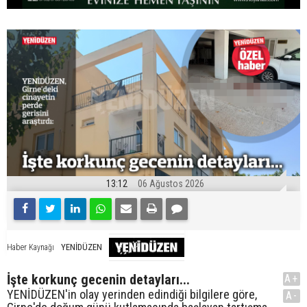
13:12
06 Ağustos 2026
YENİDÜZEN
Haber Kaynağı
İşte korkunç gecenin detayları...
A+
YENİDÜZEN'in olay yerinden edindiği bilgilere göre,
A-