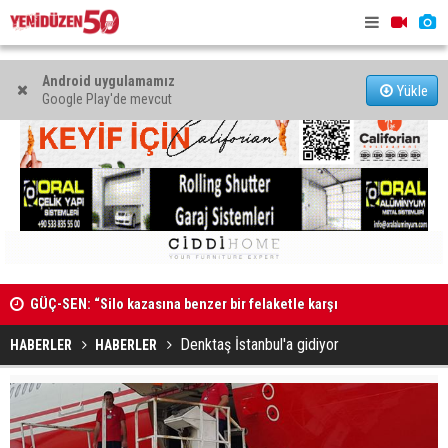
Android uygulamamız
Yükle
Google Play'de mevcut
MAHKEME İLANI
Genç Hekim
açtı
Denktaş İstanbul'a gidiyor
HABERLER
HABERLER