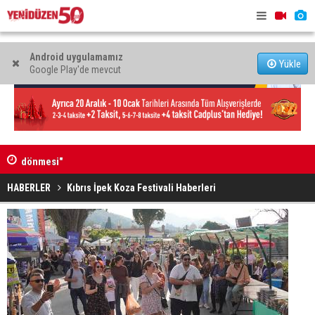
Android uygulamamız
Yükle
Google Play'de mevcut
Vadili'de "Yapay Zeka ile Geleceğe Hazır Ol" semineri
“Ekonomi v
düzenlendi
yönetilece
HABERLER
Kıbrıs İpek Koza Festivali Haberleri