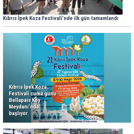
Kıbrıs İpek Koza Festivali’nde ilk gün tamamlandı
Kıbrıs İpek Koza
Festivali cuma günü
Bellapais Köy
Meydanı’nda
başlıyor