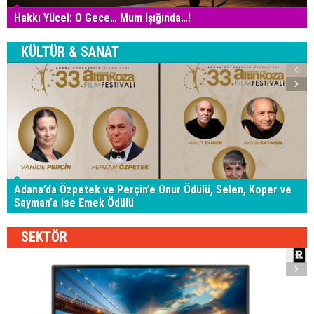
Hakkı Yücel: O Gece… Mum Işığında…!
KÜLTÜR & SANAT
Adana’da Özpetek ve Perçin’e Onur Ödülü, Selen, Koper ve
Sayman’a ise Emek Ödülü
SEKTÖR