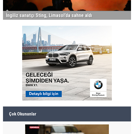
İngiliz sanatçı Sting, Limasol’da sahne aldı
Çok Okunanlar