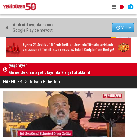
Android uygulamamız
Yükle
Google Play'de mevcut
Girne'deki cinayet olayında 7 kişi tutuklandı
"Zanlıyı bıç
HABERLER
Telsen Haberleri