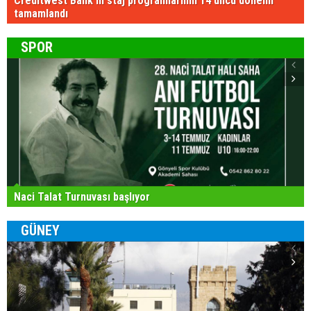
Creditwest Bank'ın staj programlarının 14'üncü dönemi
tamamlandı
SPOR
Naci Talat Turnuvası başlıyor
GÜNEY