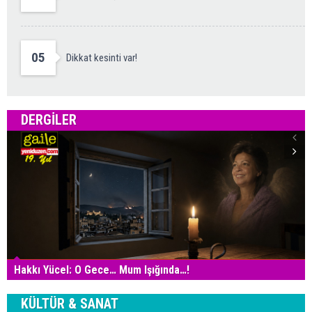
05
Dikkat kesinti var!
DERGILER
Hakkı Yücel: O Gece… Mum Işığında…!
KÜLTÜR & SANAT