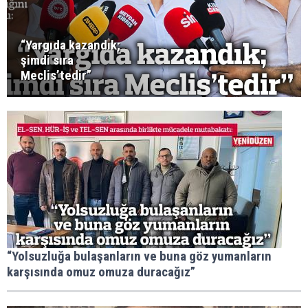
“Yargıda kazandık;
şimdi sıra
Meclis’tedir”
“Yolsuzluğa bulaşanların ve buna göz yumanların
karşısında omuz omuza duracağız”