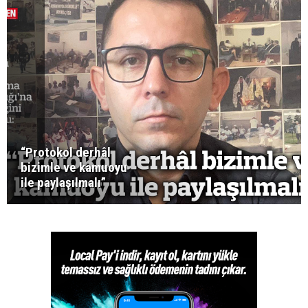
“Protokol derhâl
bizimle ve kamuoyu
ile paylaşılmalı”