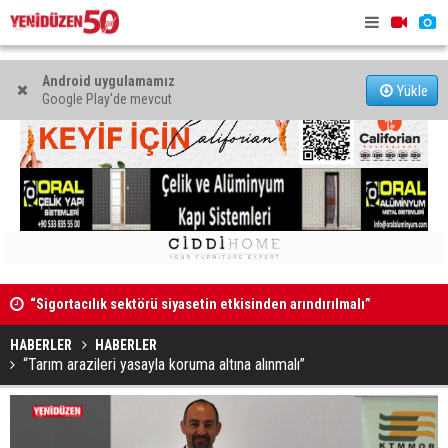
Android uygulamamız
Yükle
Google Play'de mevcut
“Sigortacılık sektörü siyasetin etkisinden arındırılmalı”
Televizyon
Tuncel Felek, Taşkınköy muhtarlığına aday
İhtiyaçları
HABERLER
HABERLER
“Tarım arazileri yasayla koruma altına alınmalı”