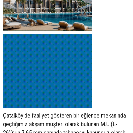
Çatalköy'de faaliyet gösteren bir eğlence mekanında
geçtiğimiz akşam müşteri olarak bulunan M.U.(E-
26)’nun 7,65 mm çapında tabancayı kanunsuz olarak