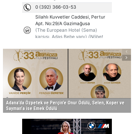
Adana’da Özpetek ve Perçin’e Onur Ödülü, Selen, Koper ve
Sayman’a ise Emek Ödülü