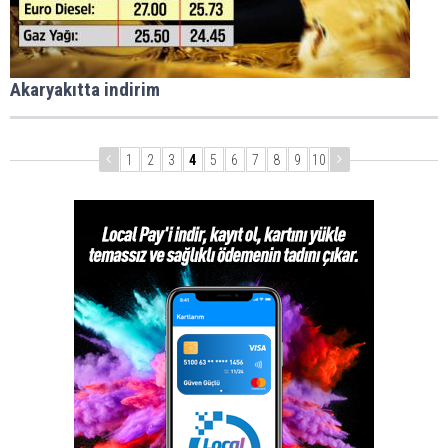
Akaryakıtta indirim
1
2
3
4
5
6
7
8
9
10