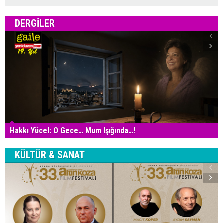
DERGILER
Hakkı Yücel: O Gece… Mum Işığında…!
KÜLTÜR & SANAT