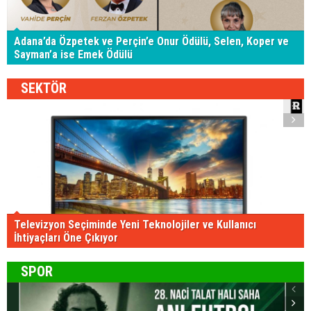
Adana’da Özpetek ve Perçin’e Onur Ödülü, Selen, Koper ve
Sayman’a ise Emek Ödülü
SEKTÖR
Televizyon Seçiminde Yeni Teknolojiler ve Kullanıcı
İhtiyaçları Öne Çıkıyor
SPOR