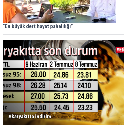
“En büyük dert hayat pahalılığı”
Akaryakıtta indirim