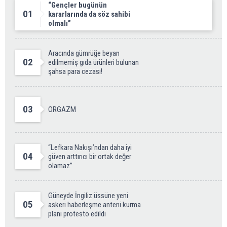
“Gençler bugünün
01
kararlarında da söz sahibi
olmalı”
Aracında gümrüğe beyan
02
edilmemiş gıda ürünleri bulunan
şahsa para cezası!
03
ORGAZM
“Lefkara Nakışı’ndan daha iyi
04
güven arttırıcı bir ortak değer
olamaz”
Güneyde İngiliz üssüne yeni
05
askeri haberleşme anteni kurma
planı protesto edildi