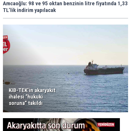
Amcaoğlu: 98 ve 95 oktan benzinin litre fiyatında 1,33
TL’lik indirim yapılacak
KIB-TEK’in akaryakıt
ihalesi “hukuki
soruna” takıldı