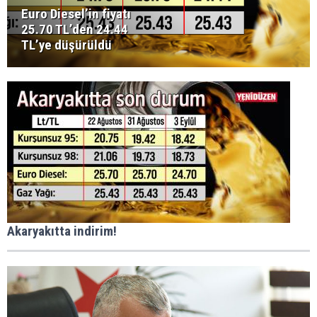
Euro Diesel’in fiyatı
25.70 TL’den 24.44
TL’ye düşürüldü
Akaryakıtta indirim!