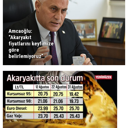
Amcaoğlu:
“Akaryakıt
fiyatlarını keyfimize
göre
belirlemiyoruz”