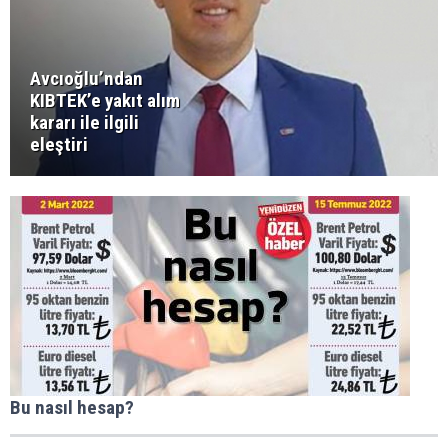
Avcıoğlu’ndan
KIBTEK’e yakıt alım
kararı ile ilgili
eleştiri
Bu nasıl hesap?