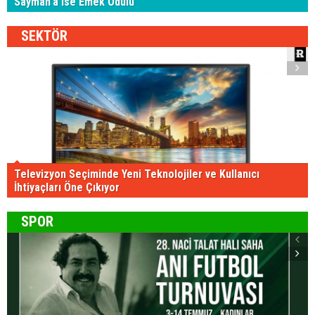
Sayman’a ise Emek Ödülü
SEKTÖR
Televizyon Seçiminde Yeni Teknolojiler ve Kullanıcı
İhtiyaçları Öne Çıkıyor
SPOR