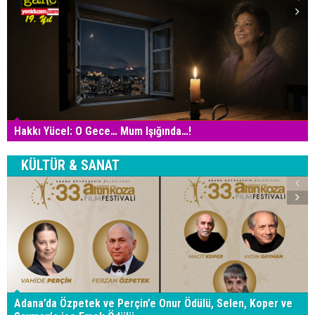
Hakkı Yücel: O Gece… Mum Işığında…!
KÜLTÜR & SANAT
Adana’da Özpetek ve Perçin’e Onur Ödülü, Selen, Koper ve