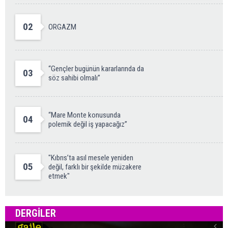
02
ORGAZM
“Gençler bugünün kararlarında da
03
söz sahibi olmalı”
“Mare Monte konusunda
04
polemik değil iş yapacağız”
"Kıbrıs’ta asıl mesele yeniden
05
değil, farklı bir şekilde müzakere
etmek"
DERGILER