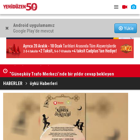
Android uygulamamız
Yükle
Google Play'de mevcut
“Güneşköy Trafo Merkezi’nde bir yıldır cevap bekleyen
“Mare Mont
sorular var”
HABERLER
öykü Haberleri