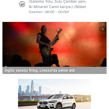
İngiliz sanatçı Sting, Limasol’da sahne aldı