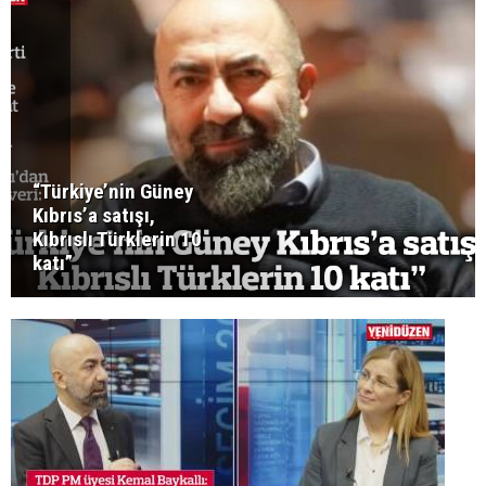
“Türkiye’nin Güney
Kıbrıs’a satışı,
Kıbrıslı Türklerin 10
katı”