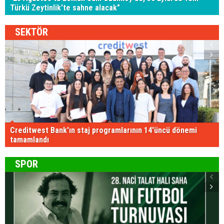
Türkü Zeytinlik'te sahne alacak"
SEKTÖR
Creditwest Bank'ın staj programlarının 14'üncü dönemi
tamamlandı
SPOR