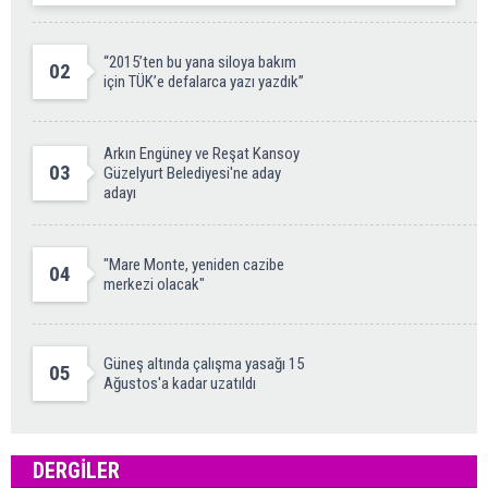
“2015’ten bu yana siloya bakım
02
için TÜK’e defalarca yazı yazdık”
Arkın Engüney ve Reşat Kansoy
03
Güzelyurt Belediyesi'ne aday
adayı
"Mare Monte, yeniden cazibe
04
merkezi olacak"
Güneş altında çalışma yasağı 15
05
Ağustos'a kadar uzatıldı
DERGILER