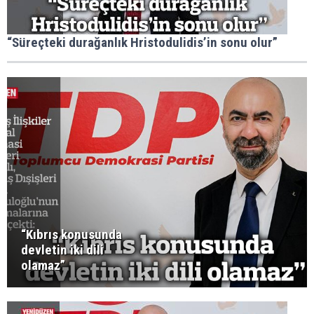
“Süreçteki durağanlık Hristodulidis’in sonu olur”
“Kıbrıs konusunda
devletin iki dili
olamaz”