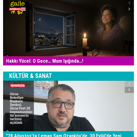
Hakkı Yücel: O Gece… Mum Işığında…!
KÜLTÜR & SANAT
"28 Ağustos’ta Leman Sam Ozanköy'de, 30 Eylül’de Yeni