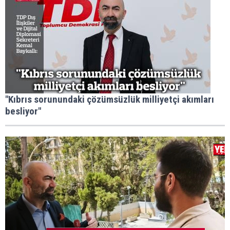
"Kıbrıs sorunundaki çözümsüzlük milliyetçi akımları
besliyor"