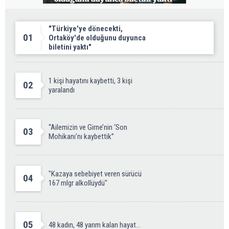
"Türkiye'ye dönecekti,
01
Ortaköy'de olduğunu duyunca
biletini yaktı"
1 kişi hayatını kaybetti, 3 kişi
02
yaralandı
“Ailemizin ve Girne’nin ‘Son
03
Mohikanı’nı kaybettik”
"Kazaya sebebiyet veren sürücü
04
167 mlgr alkollüydü"
05
48 kadın, 48 yarım kalan hayat...