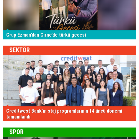
Grup Ezman’dan Girne’de türkü gecesi
SEKTÖR
Creditwest Bank'ın staj programlarının 14'üncü dönemi
tamamlandı
SPOR