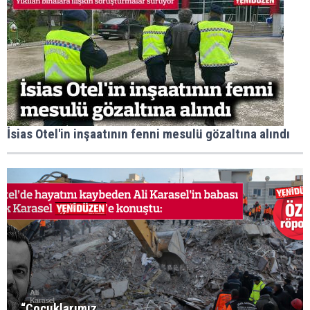
İsias Otel'in inşaatının fenni mesulü gözaltına alındı
“Çocuklarımız