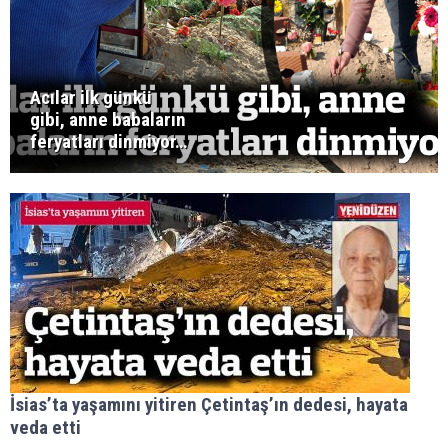
Acılar ilk günkü
gibi, anne babaların
feryatları dinmiyor…
İsias’ta yaşamını yitiren Çetintaş’ın dedesi, hayata
veda etti