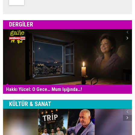
DERGILER
Hakkı Yücel: O Gece… Mum Işığında…!
KÜLTÜR & SANAT