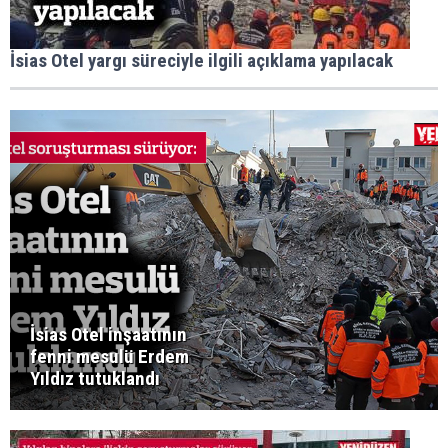
İsias Otel yargı süreciyle ilgili açıklama yapılacak
İsias Otel inşaatının
fenni mesulü Erdem
Yıldız tutuklandı