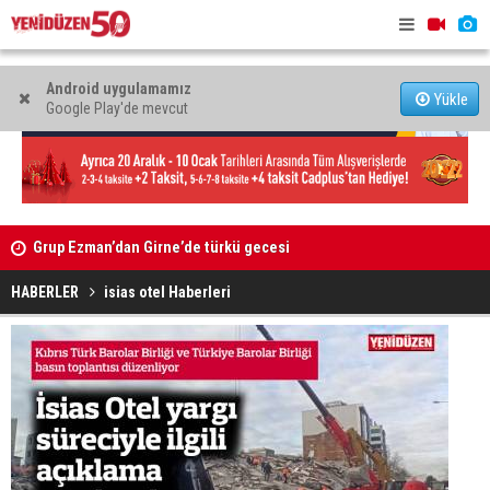
Android uygulamamız
Yükle
Google Play'de mevcut
9 iş
Grup Ezman’dan Girne’de türkü gecesi
Kıbrıs’ın 
oldu
HABERLER
isias otel Haberleri