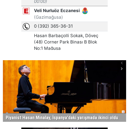
Piyanist Hasan Minalay, İspanya'daki yarışmada ikinci oldu