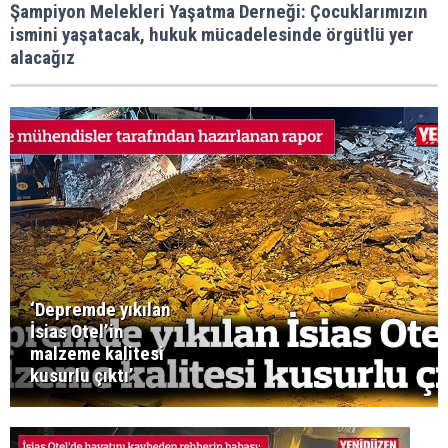
Şampiyon Melekleri Yaşatma Derneği: Çocuklarımızın
ismini yaşatacak, hukuk mücadelesinde örgütlü yer
alacağız
‘Depremde yıkılan
İsias Otel’in
malzeme kalitesi
kusurlu çıktı’