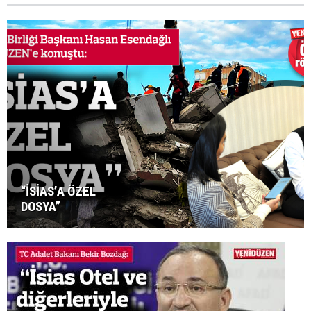
“İSİAS’A ÖZEL
DOSYA”