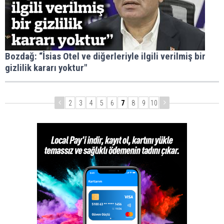
Bozdağ: “İsias Otel ve diğerleriyle ilgili verilmiş bir
gizlilik kararı yoktur"
2
3
4
5
6
7
8
9
10