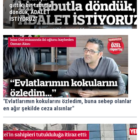
gittik, bir tabutla
döndük, ADALET
İSTİYORUZ”
"Evlatlarımın kokularını özledim, buna sebep olanlar
en ağır şekilde ceza alsınlar"