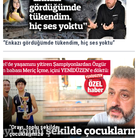
“Enkazı gördüğümde tükendim, hiç ses yoktu”
"Orayı, toplu şekilde
çocuklarımıza