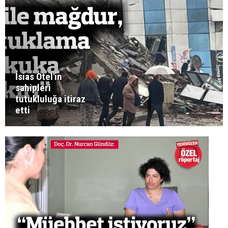
İsias Otel'in
sahipleri
tutukluluğa itiraz
etti