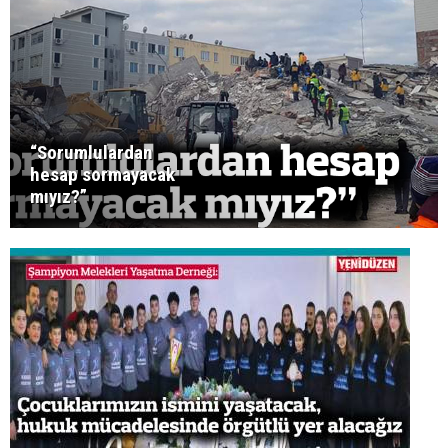
“Sorumlulardan
hesap sormayacak
mıyız?”