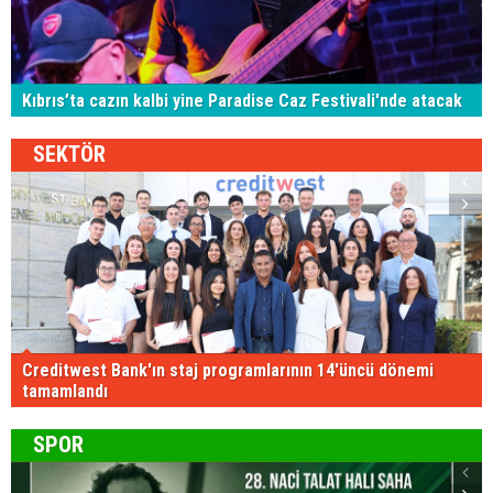
Kıbrıs’ta cazın kalbi yine Paradise Caz Festivali'nde atacak
SEKTÖR
Creditwest Bank'ın staj programlarının 14'üncü dönemi
tamamlandı
SPOR