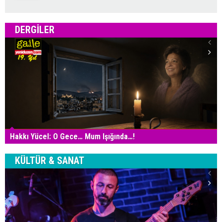
DERGILER
Hakkı Yücel: O Gece… Mum Işığında…!
KÜLTÜR & SANAT