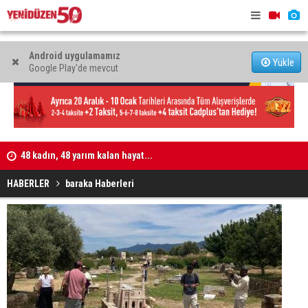
Android uygulamamız
Yükle
Google Play'de mevcut
işi
48 kadın, 48 yarım kalan hayat...
Kıbrıs’ta c
atacak
HABERLER
baraka Haberleri