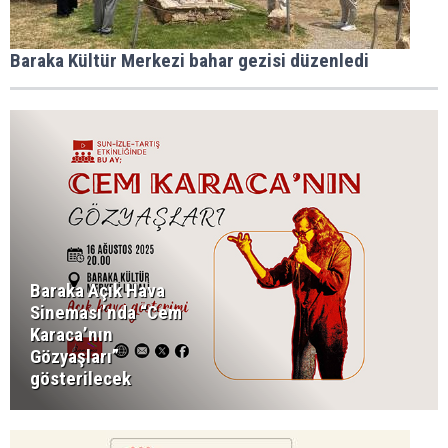
Baraka Kültür Merkezi bahar gezisi düzenledi
Baraka Açık Hava
Sineması’nda “Cem
Karaca’nın
Gözyaşları”
gösterilecek