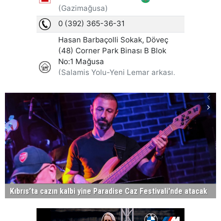
Kıbrıs’ta cazın kalbi yine Paradise Caz Festivali'nde atacak