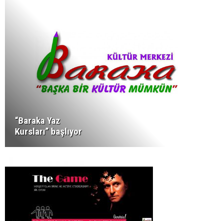
“Baraka Yaz
Kursları” başlıyor