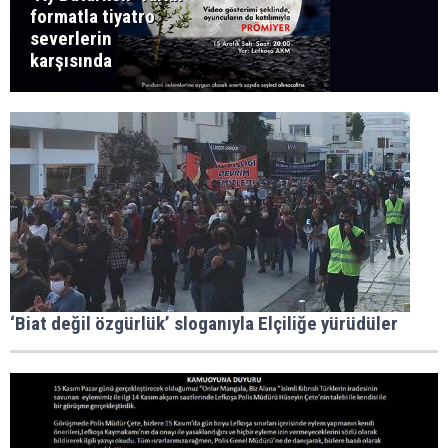
formatla tiyatro
severlerin
karşısında
‘Biat değil özgürlük’ sloganıyla Elçiliğe yürüdüler