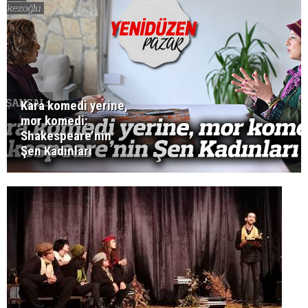
Kara komedi yerine,
mor komedi:
Shakespeare’nin
Şen Kadınları