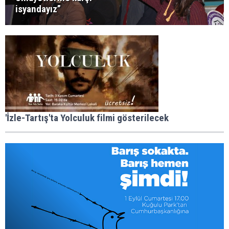
isyandayız”
'İzle-Tartış'ta Yolculuk filmi gösterilecek