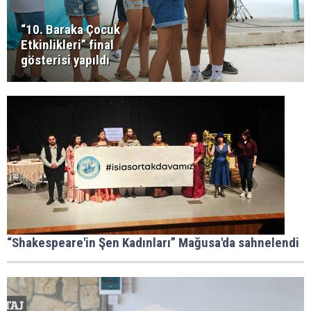
“10. Baraka Çocuk
Etkinlikleri” final
gösterisi yapıldı
“Shakespeare'in Şen Kadınları” Mağusa'da sahnelendi