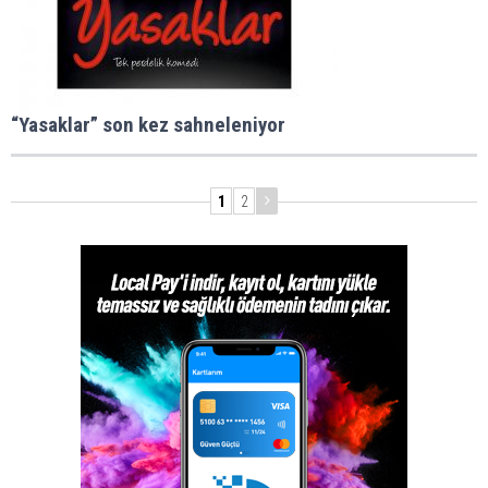
“Yasaklar” son kez sahneleniyor
1
2