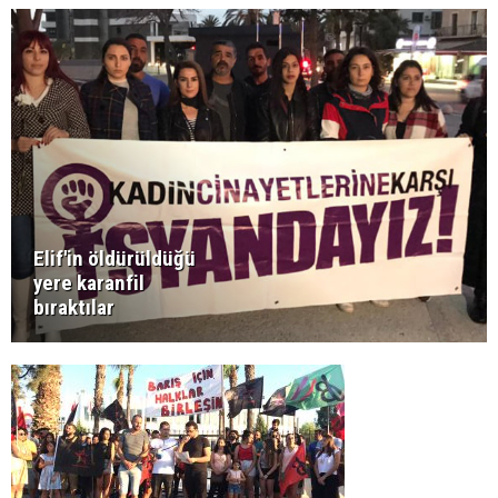
Elif'in öldürüldüğü
yere karanfil
bıraktılar