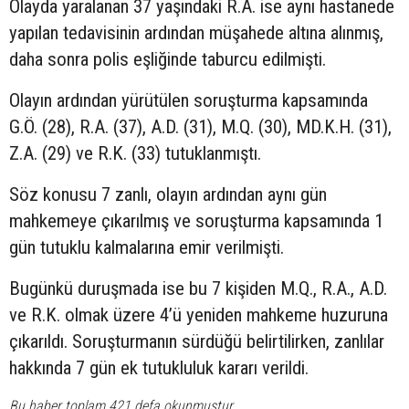
Olayda yaralanan 37 yaşındaki R.A. ise aynı hastanede
yapılan tedavisinin ardından müşahede altına alınmış,
daha sonra polis eşliğinde taburcu edilmişti.
Olayın ardından yürütülen soruşturma kapsamında
G.Ö. (28), R.A. (37), A.D. (31), M.Q. (30), MD.K.H. (31),
Z.A. (29) ve R.K. (33) tutuklanmıştı.
Söz konusu 7 zanlı, olayın ardından aynı gün
mahkemeye çıkarılmış ve soruşturma kapsamında 1
gün tutuklu kalmalarına emir verilmişti.
Bugünkü duruşmada ise bu 7 kişiden M.Q., R.A., A.D.
ve R.K. olmak üzere 4’ü yeniden mahkeme huzuruna
çıkarıldı. Soruşturmanın sürdüğü belirtilirken, zanlılar
hakkında 7 gün ek tutukluluk kararı verildi.
Bu haber toplam 421 defa okunmuştur