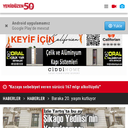
Android uygulamamız
Yükle
Google Play'de mevcut
"Kazaya sebebiyet veren sürücü 167 mlgr alkollüydü"
Uyuşturucu 
“Mahkeme kararlarını geçersiz kılacak yetki kabul
Baraka 20. yaşını kutluyor
HABERLER
HABERLER
edilemez”