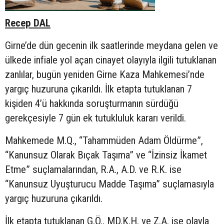
Recep DAL
Girne’de dün gecenin ilk saatlerinde meydana gelen ve
ülkede infiale yol açan cinayet olayıyla ilgili tutuklanan
zanlılar, bugün yeniden Girne Kaza Mahkemesi’nde
yargıç huzuruna çıkarıldı. İlk etapta tutuklanan 7
kişiden 4’ü hakkında soruşturmanın sürdüğü
gerekçesiyle 7 gün ek tutukluluk kararı verildi.
Mahkemede M.Q., “Tahammüden Adam Öldürme”,
“Kanunsuz Olarak Bıçak Taşıma” ve “İzinsiz İkamet
Etme” suçlamalarından, R.A., A.D. ve R.K. ise
“Kanunsuz Uyuşturucu Madde Taşıma” suçlamasıyla
yargıç huzuruna çıkarıldı.
İlk etapta tutuklanan G.Ö., MD.K.H. ve Z.A. ise olayla