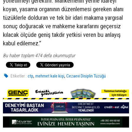
yönetilmeyi gerektirir. Mahkemenin yerine idareyi
koyan, yasama organının düzenlemesi gereken alanı
tüzüklerle dolduran ve tek bir idari makama yargısal
sonuç doğuracak ve mahkeme kararlarını geçersiz
kılacak ölçüde geniş takdir yetkisi veren bu anlayış
kabul edilemez.”
Bu haber toplam 474 defa okunmuştur
,
,
Etiketler :
ctp
mehmet kale kişi
Cezaevi Disiplin Tüzüğü