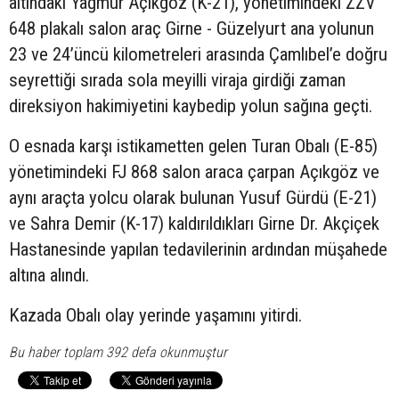
altındaki Yağmur Açıkgöz (K-21), yönetimindeki ZZV
648 plakalı salon araç Girne - Güzelyurt ana yolunun
23 ve 24’üncü kilometreleri arasında Çamlıbel’e doğru
seyrettiği sırada sola meyilli viraja girdiği zaman
direksiyon hakimiyetini kaybedip yolun sağına geçti.
O esnada karşı istikametten gelen Turan Obalı (E-85)
yönetimindeki FJ 868 salon araca çarpan Açıkgöz ve
aynı araçta yolcu olarak bulunan Yusuf Gürdü (E-21)
ve Sahra Demir (K-17) kaldırıldıkları Girne Dr. Akçiçek
Hastanesinde yapılan tedavilerinin ardından müşahede
altına alındı.
Kazada Obalı olay yerinde yaşamını yitirdi.
Bu haber toplam 392 defa okunmuştur