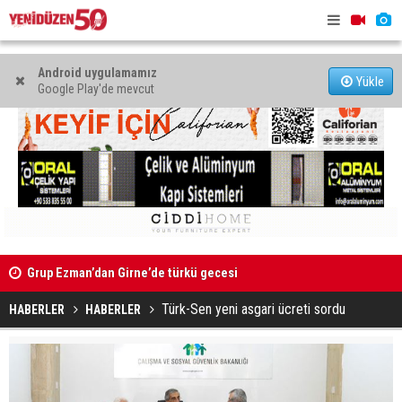
Android uygulamamız
Yükle
Google Play'de mevcut
Kıbrıs’ın güneyinde yıllık enflasyon temmuzda yüzde 2,9
Mahkeme bi
oldu
başlatıldı
Türk-Sen yeni asgari ücreti sordu
HABERLER
HABERLER