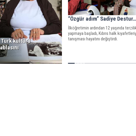
“Özgür adım” Sadiye Destur
İlköğretimin ardından 12 yaşında terzili
yapmaya başladı, Kıbrıs halk kıyafetleri
tanışması hayatını değiştirdi.
ı Türk kültürü
ablasını