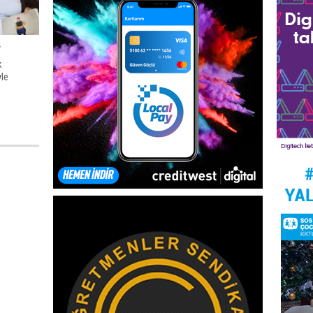
…
k
yle