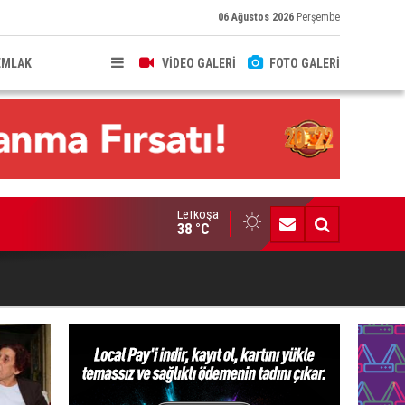
06 Ağustos 2026
Perşembe
EMLAK
VİDEO GALERİ
FOTO GALERİ
Lefkoşa
neydeki Merkezi Cezaevi'nde güvenlik sorunları yaşanıyor
38 °C