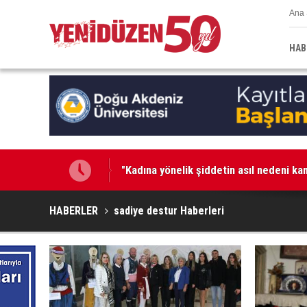
Ana 
HAB
"Kadına yönelik şiddetin asıl nedeni kam
İşte korkunç gecenin detayları...
HABERLER
sadiye destur Haberleri