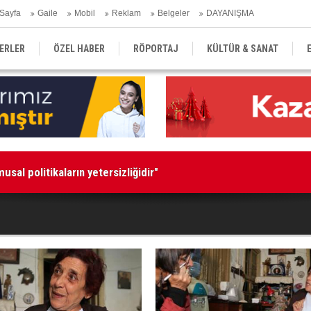
Sayfa
Gaile
Mobil
Reklam
Belgeler
DAYANIŞMA
ERLER
ÖZEL HABER
RÖPORTAJ
KÜLTÜR & SANAT
EĞİTİM
YEREL YÖNETİM
DERGİLER
SEKTÖR
usal politikaların yetersizliğidir"
Gü