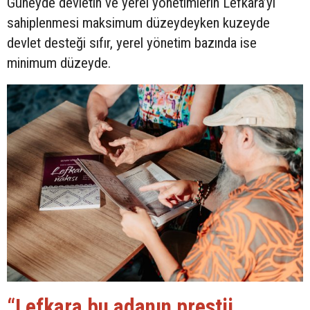
Güneyde devletin ve yerel yönetimlerin Lefkara’yı
sahiplenmesi maksimum düzeydeyken kuzeyde
devlet desteği sıfır, yerel yönetim bazında ise
minimum düzeyde.
“Lefkara bu adanın prestij