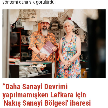
yöntemi daha sık görülürdü.
“Daha Sanayi Devrimi
yapılmamışken Lefkara için
'Nakış Sanayi Bölgesi' ibaresi