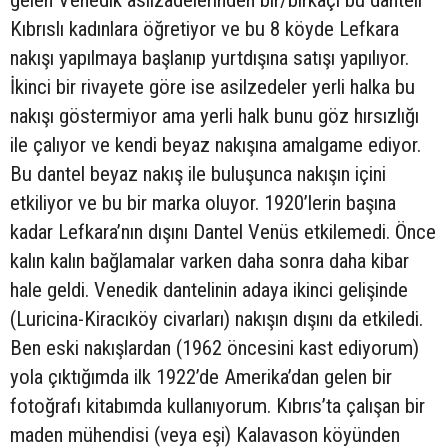
gelen Venedik asilzadelerinden bir/birkaçı bu danteli
Kıbrıslı kadınlara öğretiyor ve bu 8 köyde Lefkara
nakışı yapılmaya başlanıp yurtdışına satışı yapılıyor.
İkinci bir rivayete göre ise asilzedeler yerli halka bu
nakışı göstermiyor ama yerli halk bunu göz hırsızlığı
ile çalıyor ve kendi beyaz nakışına amalgame ediyor.
Bu dantel beyaz nakış ile buluşunca nakışın içini
etkiliyor ve bu bir marka oluyor. 1920’lerin başına
kadar Lefkara’nın dışını Dantel Venüs etkilemedi. Önce
kalın kalın bağlamalar varken daha sonra daha kibar
hale geldi. Venedik dantelinin adaya ikinci gelişinde
(Luricina-Kiracıköy civarları) nakışın dışını da etkiledi.
Ben eski nakışlardan (1962 öncesini kast ediyorum)
yola çıktığımda ilk 1922’de Amerika’dan gelen bir
fotoğrafı kitabımda kullanıyorum. Kıbrıs’ta çalışan bir
maden mühendisi (veya eşi) Kalavason köyünden