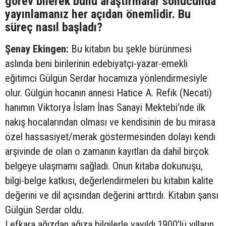
görev bilerek bunu araştırmalar sonucunda
yayınlamanız her açıdan önemlidir. Bu
süreç nasıl başladı?
Şenay Ekingen:
Bu kitabın bu şekle bürünmesi
aslında beni birilerinin edebiyatçı-yazar-emekli
eğitimci Gülgün Serdar hocamıza yönlendirmesiyle
olur. Gülgün hocanın annesi Hatice A. Refik (Necati)
hanımın Viktorya İslam İnas Sanayi Mektebi’nde ilk
nakış hocalarından olması ve kendisinin de bu mirasa
özel hassasiyet/merak göstermesinden dolayı kendi
arşivinde de olan o zamanın kayıtları da dahil birçok
belgeye ulaşmamı sağladı. Onun kitaba dokunuşu,
bilgi-belge katkısı, değerlendirmeleri bu kitabın kalite
değerini ve dil açısından değerini arttırdı. Kitabın şansı
Gülgün Serdar oldu.
Lefkara ağızdan ağıza bilgilerle yayıldı,1900’lü yılların