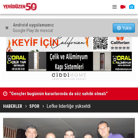
Android uygulamamız
Yükle
Google Play'de mevcut
k
“Gençler bugünün kararlarında da söz sahibi olmalı”
Adana’da Ö
ve Sayman’
Lefke liderliğe yükseldi
HABERLER
SPOR