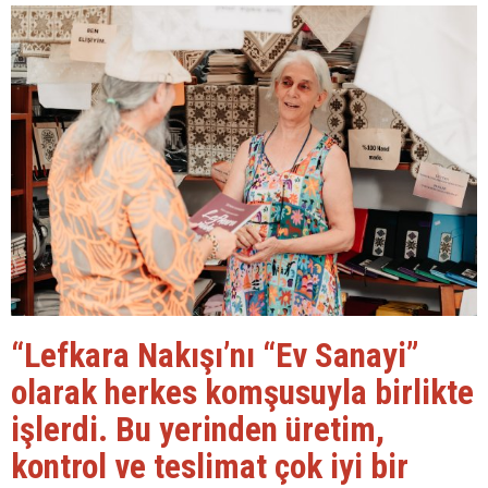
“Lefkara Nakışı’nı “Ev Sanayi”
olarak herkes komşusuyla birlikte
işlerdi. Bu yerinden üretim,
kontrol ve teslimat çok iyi bir