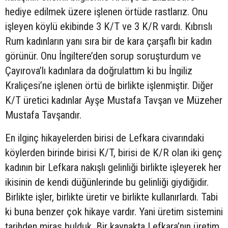
hediye edilmek üzere işlenen örtüde rastlarız. Onu
işleyen köylü ekibinde 3 K/T ve 3 K/R vardı. Kıbrıslı
Rum kadınların yanı sıra bir de kara çarşaflı bir kadın
görünür. Onu İngiltere’den sorup soruşturdum ve
Çayırova’lı kadınlara da doğrulattım ki bu İngiliz
Kraliçesi’ne işlenen örtü de birlikte işlenmiştir. Diğer
K/T üretici kadınlar Ayşe Mustafa Tavşan ve Müzeher
Mustafa Tavşandır.
En ilginç hikayelerden birisi de Lefkara civarındaki
köylerden birinde birisi K/T, birisi de K/R olan iki genç
kadının bir Lefkara nakışlı gelinliği birlikte işleyerek her
ikisinin de kendi düğünlerinde bu gelinliği giydiğidir.
Birlikte işler, birlikte üretir ve birlikte kullanırlardı. Tabi
ki buna benzer çok hikaye vardır. Yani üretim sistemini
tarihden miras bulduk. Bir kaynakta Lefkara’nın üretim