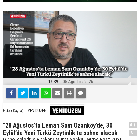
16:39
05 Ağustos 2026
YENİDÜZEN
Haber Kaynağı
"28 Ağustos’ta Leman Sam Ozanköy'de, 30
A+
Eylül’de Yeni Türkü Zeytinlik'te sahne alacak"
A-
Girne Belediye Başkanı Murat Şenkul, Girne Fest 2026