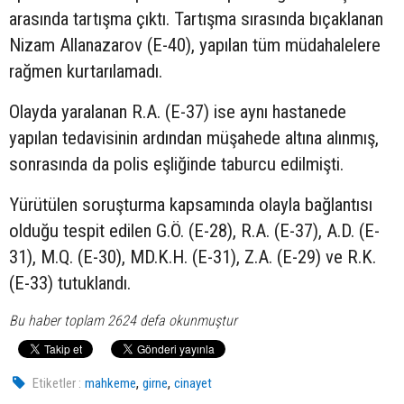
arasında tartışma çıktı. Tartışma sırasında bıçaklanan
Nizam Allanazarov (E-40), yapılan tüm müdahalelere
rağmen kurtarılamadı.
Olayda yaralanan R.A. (E-37) ise aynı hastanede
yapılan tedavisinin ardından müşahede altına alınmış,
sonrasında da polis eşliğinde taburcu edilmişti.
Yürütülen soruşturma kapsamında olayla bağlantısı
olduğu tespit edilen G.Ö. (E-28), R.A. (E-37), A.D. (E-
31), M.Q. (E-30), MD.K.H. (E-31), Z.A. (E-29) ve R.K.
(E-33) tutuklandı.
Bu haber toplam 2624 defa okunmuştur
,
,
Etiketler :
mahkeme
girne
cinayet