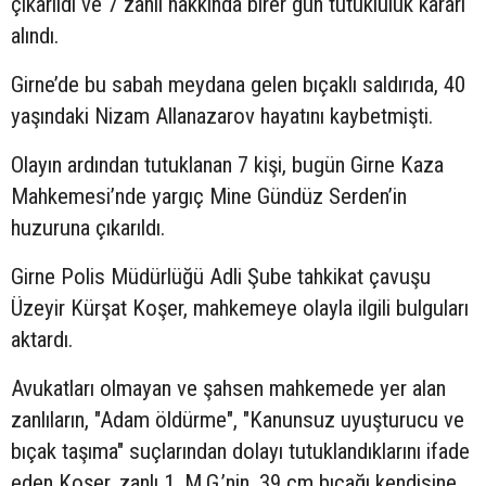
çıkarıldı ve 7 zanlı hakkında birer gün tutukluluk kararı
alındı.
Girne’de bu sabah meydana gelen bıçaklı saldırıda, 40
yaşındaki Nizam Allanazarov hayatını kaybetmişti.
Olayın ardından tutuklanan 7 kişi, bugün Girne Kaza
Mahkemesi’nde yargıç Mine Gündüz Serden’in
huzuruna çıkarıldı.
Girne Polis Müdürlüğü Adli Şube tahkikat çavuşu
Üzeyir Kürşat Koşer, mahkemeye olayla ilgili bulguları
aktardı.
Avukatları olmayan ve şahsen mahkemede yer alan
zanlıların, "Adam öldürme", "Kanunsuz uyuşturucu ve
bıçak taşıma" suçlarından dolayı tutuklandıklarını ifade
eden Koşer, zanlı 1, M.G.’nin, 39 cm bıçağı kendisine