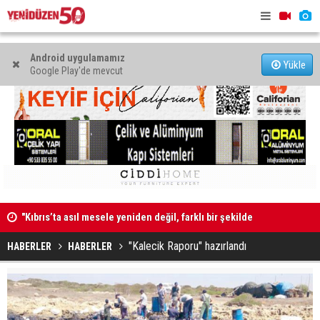
Android uygulamamız
Yükle
Google Play'de mevcut
"Kıbrıs’ta asıl mesele yeniden değil, farklı bir şekilde
Erdinç Günd
müzakere etmek"
"Kalecik Raporu" hazırlandı
HABERLER
HABERLER