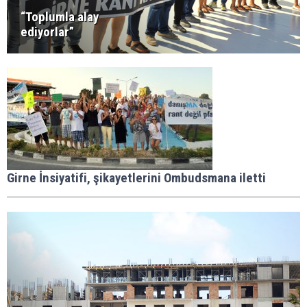
“Toplumla alay
ediyorlar”
Girne İnsiyatifi, şikayetlerini Ombudsmana iletti