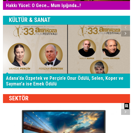
Hakkı Yücel: O Gece… Mum Işığında…!
KÜLTÜR & SANAT
Adana’da Özpetek ve Perçin’e Onur Ödülü, Selen, Koper ve
Sayman’a ise Emek Ödülü
SEKTÖR