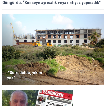
Güngördü: “Kimseye ayrıcalık veya imtiyaz yapmadık”
“Süre doldu, yıkım
yok”