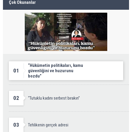
Çok Okunanlar
“Hükümetin politikaları, kamu
01
güvenliğini ve huzurunu
bozdu”
02
“Tutuklu kadını serbest bırakın”
03
Tehlikenin gerçek adresi