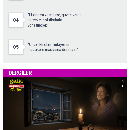
“Ekonomi ve maliye, güven veren
04
gerçekçi politikalarla
yönetilecek”
“Öncelikli olan Türkiye’nin
05
müzakere masasına dönmesi"
DERGILER