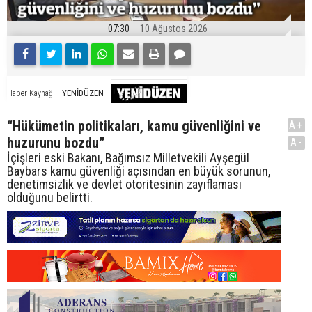
07:30
10 Ağustos 2026
YENİDÜZEN
Haber Kaynağı
“Hükümetin politikaları, kamu güvenliğini ve
A+
huzurunu bozdu”
A-
İçişleri eski Bakanı, Bağımsız Milletvekili Ayşegül
Baybars kamu güvenliği açısından en büyük sorunun,
denetimsizlik ve devlet otoritesinin zayıflaması
olduğunu belirtti.