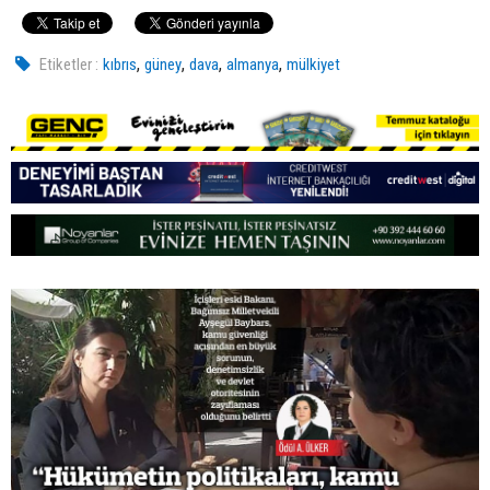
,
,
,
,
Etiketler :
kıbrıs
güney
dava
almanya
mülkiyet