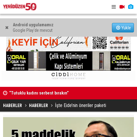
Android uygulamamız
Yükle
Google Play'de mevcut
“Tutuklu kadını serbest bırakın”
Tehlikenin
İşte Eide’nin öneriler paketi
HABERLER
HABERLER