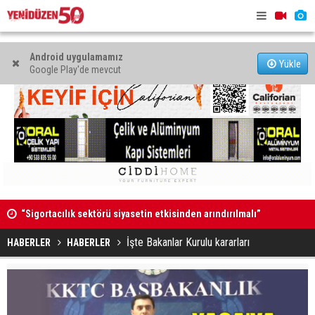
Android uygulamamız
Yükle
Google Play'de mevcut
“Sigortacılık sektörü siyasetin etkisinden arındırılmalı”
Televizyon
Tuncel Felek, Taşkınköy muhtarlığına aday
İhtiyaçları
İşte Bakanlar Kurulu kararları
HABERLER
HABERLER