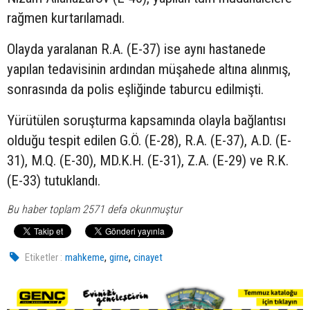
rağmen kurtarılamadı.
Olayda yaralanan R.A. (E-37) ise aynı hastanede
yapılan tedavisinin ardından müşahede altına alınmış,
sonrasında da polis eşliğinde taburcu edilmişti.
Yürütülen soruşturma kapsamında olayla bağlantısı
olduğu tespit edilen G.Ö. (E-28), R.A. (E-37), A.D. (E-
31), M.Q. (E-30), MD.K.H. (E-31), Z.A. (E-29) ve R.K.
(E-33) tutuklandı.
Bu haber toplam 2571 defa okunmuştur
,
,
Etiketler :
mahkeme
girne
cinayet