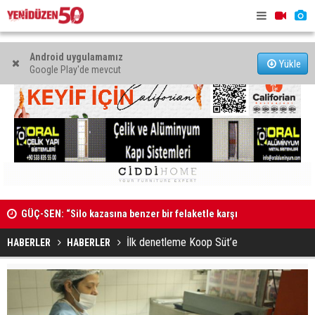
Android uygulamamız
Yükle
Google Play'de mevcut
GÜÇ-SEN: “Silo kazasına benzer bir felaketle karşı
MAHKEME 
karşıya kalınmaması adına harekete geçtik
İlk denetleme Koop Süt’e
HABERLER
HABERLER