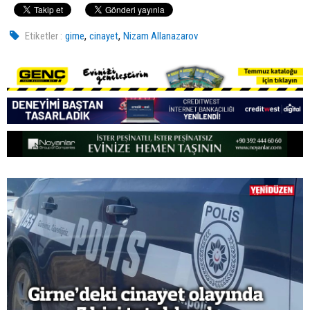
,
,
Etiketler :
girne
cinayet
Nizam Allanazarov