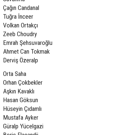
Çağın Candanal
Tuğra İnceer
Volkan Ortakçı
Zeeb Choudry
Emrah Şehsuvaroğlu
Ahmet Can Tokmak
Derviş Özeralp
Orta Saha
Orhan Çokbekler
Aşkın Kavaklı
Hasan Göksun
Hüseyin Çıdamlı
Mustafa Ayker
Güralp Yücelgazi
Boris Flacandji