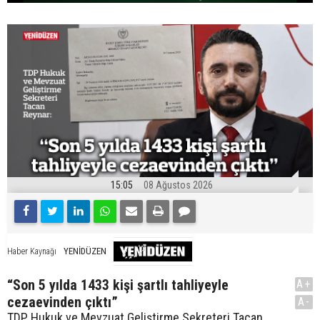
15:05
08 Ağustos 2026
YENİDÜZEN
Haber Kaynağı
“Son 5 yılda 1433 kişi şartlı tahliyeyle
A+
cezaevinden çıktı”
A-
TDP Hukuk ve Mevzuat Geliştirme Sekreteri Tacan