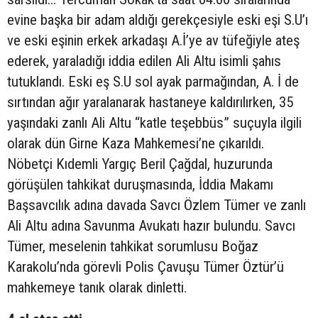
evine başka bir adam aldığı gerekçesiyle eski eşi S.U’ı
ve eski eşinin erkek arkadaşı A.İ’ye av tüfeğiyle ateş
ederek, yaraladığı iddia edilen Ali Altu isimli şahıs
tutuklandı. Eski eş S.U sol ayak parmağından, A. İ de
sırtından ağır yaralanarak hastaneye kaldırılırken, 35
yaşındaki zanlı Ali Altu “katle teşebbüs” suçuyla ilgili
olarak dün Girne Kaza Mahkemesi’ne çıkarıldı.
Nöbetçi Kıdemli Yargıç Beril Çağdal, huzurunda
görüşülen tahkikat duruşmasında, İddia Makamı
Başsavcılık adına davada Savcı Özlem Tümer ve zanlı
Ali Altu adına Savunma Avukatı hazır bulundu. Savcı
Tümer, meselenin tahkikat sorumlusu Boğaz
Karakolu’nda görevli Polis Çavuşu Tümer Öztür’ü
mahkemeye tanık olarak dinletti.