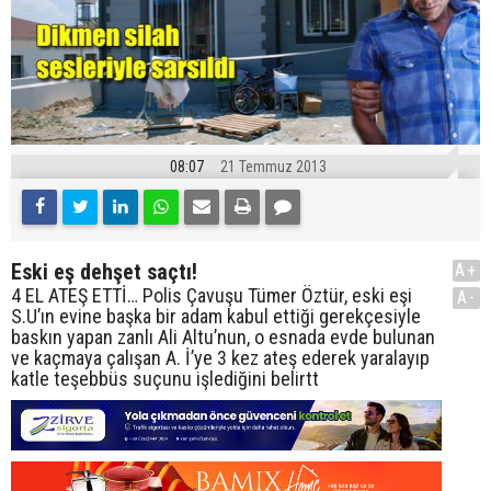
08:07
21 Temmuz 2013
Eski eş dehşet saçtı!
A+
4 EL ATEŞ ETTİ… Polis Çavuşu Tümer Öztür, eski eşi
A-
S.U’ın evine başka bir adam kabul ettiği gerekçesiyle
baskın yapan zanlı Ali Altu’nun, o esnada evde bulunan
ve kaçmaya çalışan A. İ’ye 3 kez ateş ederek yaralayıp
katle teşebbüs suçunu işlediğini belirtt