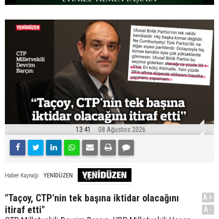
13:41
08 Ağustos 2026
YENİDÜZEN
Haber Kaynağı
"Taçoy, CTP'nin tek başına iktidar olacağını
A+
itiraf etti"
A-