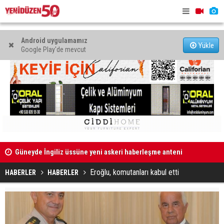
Android uygulamamız
Yükle
Google Play'de mevcut
eni
Aracında gümrüğe beyan edilmemiş gıda ürünleri
Lefkoşa ve 
bulunan şahsa para cezası!
Eroğlu, komutanları kabul etti
HABERLER
HABERLER