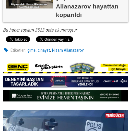
Allanazarov hayattan
koparıldı
Bu haber toplam 3523 defa okunmuştur
,
,
Etiketler :
girne
cinayet
Nizam Allanazarov