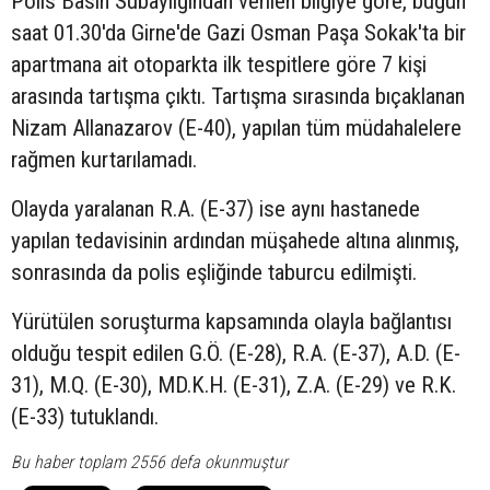
Polis Basın Subaylığından verilen bilgiye göre, bugün
saat 01.30'da Girne'de Gazi Osman Paşa Sokak'ta bir
apartmana ait otoparkta ilk tespitlere göre 7 kişi
arasında tartışma çıktı. Tartışma sırasında bıçaklanan
Nizam Allanazarov (E-40), yapılan tüm müdahalelere
rağmen kurtarılamadı.
Olayda yaralanan R.A. (E-37) ise aynı hastanede
yapılan tedavisinin ardından müşahede altına alınmış,
sonrasında da polis eşliğinde taburcu edilmişti.
Yürütülen soruşturma kapsamında olayla bağlantısı
olduğu tespit edilen G.Ö. (E-28), R.A. (E-37), A.D. (E-
31), M.Q. (E-30), MD.K.H. (E-31), Z.A. (E-29) ve R.K.
(E-33) tutuklandı.
Bu haber toplam 2556 defa okunmuştur