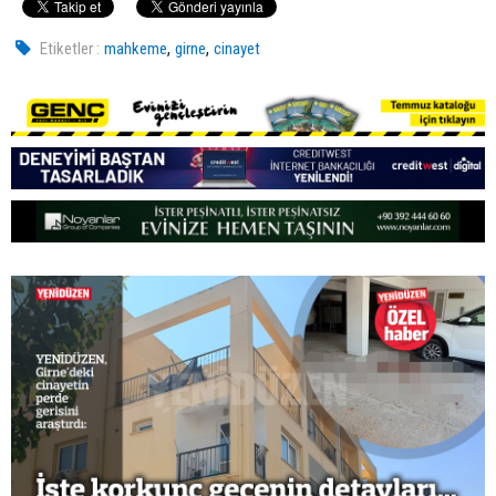
,
,
Etiketler :
mahkeme
girne
cinayet