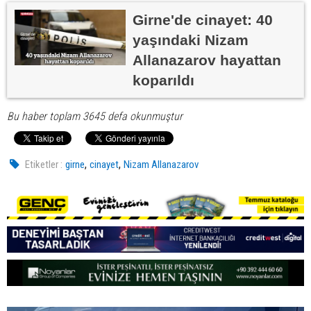
Girne'de cinayet: 40
yaşındaki Nizam
Allanazarov hayattan
koparıldı
Bu haber toplam 3645 defa okunmuştur
,
,
Etiketler :
girne
cinayet
Nizam Allanazarov