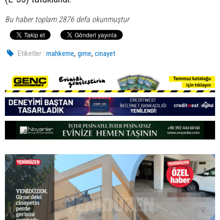
Bu haber toplam 2876 defa okunmuştur
,
,
Etiketler :
mahkeme
girne
cinayet