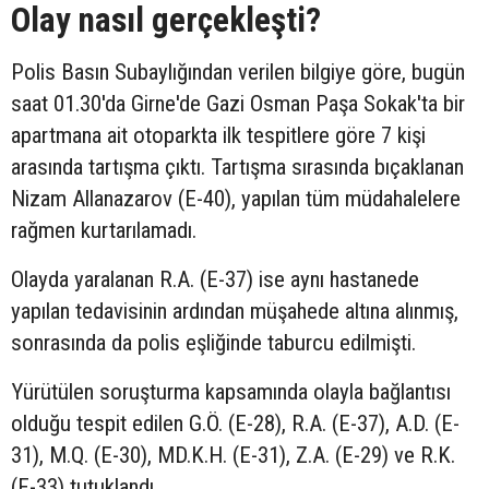
Olay nasıl gerçekleşti?
Polis Basın Subaylığından verilen bilgiye göre, bugün
saat 01.30'da Girne'de Gazi Osman Paşa Sokak'ta bir
apartmana ait otoparkta ilk tespitlere göre 7 kişi
arasında tartışma çıktı. Tartışma sırasında bıçaklanan
Nizam Allanazarov (E-40), yapılan tüm müdahalelere
rağmen kurtarılamadı.
Olayda yaralanan R.A. (E-37) ise aynı hastanede
yapılan tedavisinin ardından müşahede altına alınmış,
sonrasında da polis eşliğinde taburcu edilmişti.
Yürütülen soruşturma kapsamında olayla bağlantısı
olduğu tespit edilen G.Ö. (E-28), R.A. (E-37), A.D. (E-
31), M.Q. (E-30), MD.K.H. (E-31), Z.A. (E-29) ve R.K.
(E-33) tutuklandı.