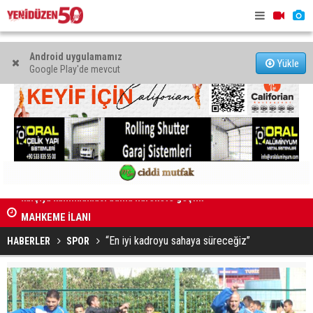
Android uygulamamız
Yükle
Google Play'de mevcut
MAHKEME İLANI
Genç Hekim
açtı
“En iyi kadroyu sahaya süreceğiz”
HABERLER
SPOR