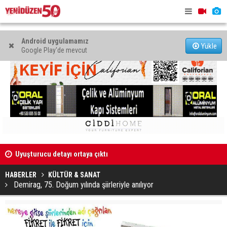
Android uygulamamız
Yükle
Google Play'de mevcut
Uyuşturucu detayı ortaya çıktı
Bir gün da
HABERLER
KÜLTÜR & SANAT
Demirag, 75. Doğum yılında şiirleriyle anılıyor