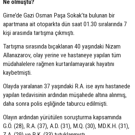
Ne olmuştu?
Girne’de Gazi Osman Paşa Sokak’ta bulunan bir
apartmana ait otoparkta dün saat 01.30 sıralarında 7
kişi arasında tartışma çıkmıştı.
Tartışma sırasında bıçaklanan 40 yaşındaki Nizam
Allanazarov, olay yerine ve hastaneye yapılan tüm
müdahalelere rağmen kurtarılamayarak hayatını
kaybetmişti.
Olayda yaralanan 37 yaşındaki R.A. ise aynı hastanede
yapılan tedavisinin ardından müşahede altına alınmış,
daha sonra polis eşliğinde taburcu edilmişti.
Olayın ardından yürütülen soruşturma kapsamında
G.Ö. (28), R.A. (37), A.D. (31), M.Q. (30), MD.K.H. (31),
Z.A. (29) ve R.K. (33) tutuklanmıştı.