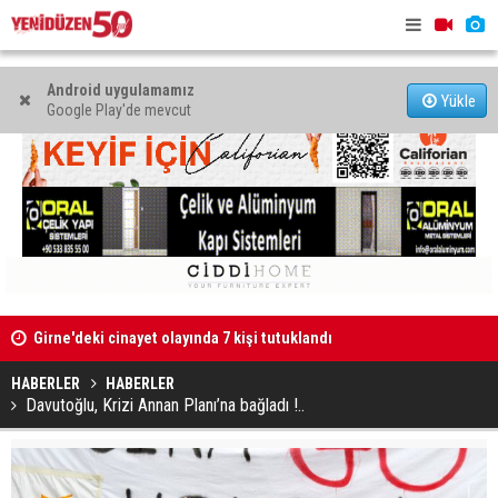
Android uygulamamız
Yükle
Google Play'de mevcut
Girne'deki cinayet olayında 7 kişi tutuklandı
Kıbrıs Türk
"Zanlıyı bıçakla takip etti"
sürüyor
HABERLER
HABERLER
Davutoğlu, Krizi Annan Planı’na bağladı !..