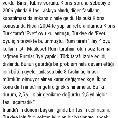
vurdu. Birisi, Kıbrıs sorunu. Kıbrıs sorunu sebebiyle
2006 yılında 8 fasıl askıya alındı, diğer fasılların
kapatılması da imkansız hale geldi. Halbuki Kıbrıs
konusunda Nisan 2004'te yapılan referandumda Kıbrıs
Türk tarafı 'Evet' oyu kullanmıştı, Türkiye de 'Evet'
oyu için teşvikte bulunmuştu. Rum tarafı 'Hayır' oyu
kullanmıştı. Maalesef Rum tarafının olumsuz tavrına
rağmen Rumlar üye yapıldı, Türk tarafı izole edildi,
dışlandı. Bunun getirdiği bir problem hala devam ettiği
için bütün üyeler anlaşsa bile 8 faslın açılması
mümkün olmuyor alınan karar değişmedikçe. İkinci
konu da Fransa'nın getirdiği ek sınırlamalar. Bu iki
durum, 2,5 yıllık bir gecikme doğurdu. 2,5 yıl hiçbir
fasıl açamadık."
İrlanda'nın dönem başkanlığında bir faslın açılmasını,
Türkiye için "hiç yoktan iyi olan bir başlangıç, ancak